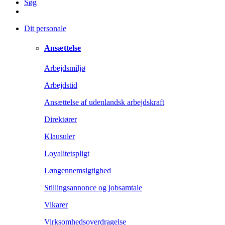
Søg
Dit personale
Ansættelse
Arbejdsmiljø
Arbejdstid
Ansættelse af udenlandsk arbejdskraft
Direktører
Klausuler
Loyalitetspligt
Løngennemsigtighed
Stillingsannonce og jobsamtale
Vikarer
Virksomhedsoverdragelse