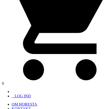
0
LOG IND
OM HORESTA
KONTAKT