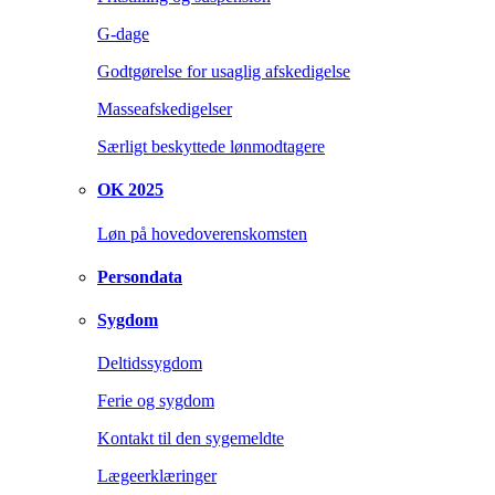
G-dage
Godtgørelse for usaglig afskedigelse
Masseafskedigelser
Særligt beskyttede lønmodtagere
OK 2025
Løn på hovedoverenskomsten
Persondata
Sygdom
Deltidssygdom
Ferie og sygdom
Kontakt til den sygemeldte
Lægeerklæringer