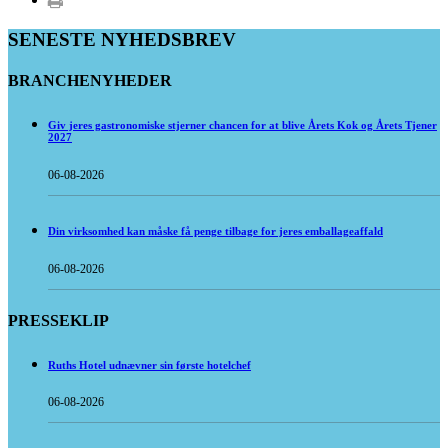
SENESTE NYHEDSBREV
BRANCHENYHEDER
Giv jeres gastronomiske stjerner chancen for at blive Årets Kok og Årets Tjener
2027
06-08-2026
Din virksomhed kan måske få penge tilbage for jeres emballageaffald
06-08-2026
PRESSEKLIP
Ruths Hotel udnævner sin første hotelchef
06-08-2026