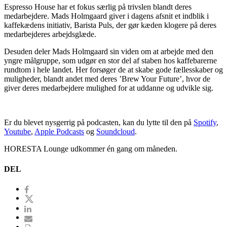
Espresso House har et fokus særlig på trivslen blandt deres
medarbejdere. Mads Holmgaard giver i dagens afsnit et indblik i
kaffekædens initiativ, Barista Puls, der gør kæden klogere på deres
medarbejderes arbejdsglæde.
Desuden deler Mads Holmgaard sin viden om at arbejde med den
yngre målgruppe, som udgør en stor del af staben hos kaffebarerne
rundtom i hele landet. Her forsøger de at skabe gode fællesskaber og
muligheder, blandt andet med deres ’Brew Your Future’, hvor de
giver deres medarbejdere mulighed for at uddanne og udvikle sig.
Er du blevet nysgerrig på podcasten, kan du lytte til den på
Spotify
,
Youtube
,
Apple Podcasts
og
Soundcloud
.
HORESTA Lounge udkommer én gang om måneden.
DEL