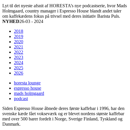
Lyt til det nyeste afsnit af HORESTA’s nye podcastserie, hvor Mads
Holmgaard, country manager i Espresso House blandt andet taler
om kaffekædens fokus på trivsel med deres initiativ Barista Puls.
NYHED
26-03 - 2024
2018
2019
2020
2021
2022
2023
2024
2025
2026
horesta lounge
espresso house
mads holmgaard
podcast
Siden Espresso House åbnede deres første kaffebar i 1996, har den
svenske kæde fået vokseværk og er blevet nordens største kaffebar
med over 500 barer fordelt i Norge, Sverige Finland, Tyskland og
Danmark.