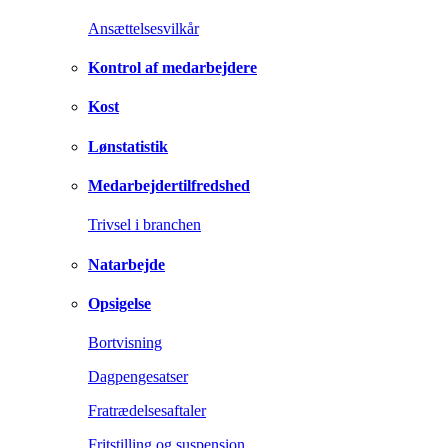
Ansættelsesvilkår
Kontrol af medarbejdere
Kost
Lønstatistik
Medarbejdertilfredshed
Trivsel i branchen
Natarbejde
Opsigelse
Bortvisning
Dagpengesatser
Fratrædelsesaftaler
Fritstilling og suspension