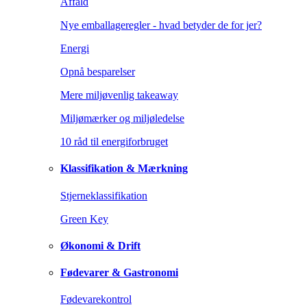
Affald
Nye emballageregler - hvad betyder de for jer?
Energi
Opnå besparelser
Mere miljøvenlig takeaway
Miljømærker og miljøledelse
10 råd til energiforbruget
Klassifikation & Mærkning
Stjerneklassifikation
Green Key
Økonomi & Drift
Fødevarer & Gastronomi
Fødevarekontrol