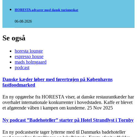
HORESTA advarer mod dansk turismeskat
06-08-2026
Se også
horesta lounge
espresso house
mads holmgaard
podcast
Danske kæder løber med førertrøjen på Københavns
fastfoodmarked
En ny opgørelse fra HORESTA viser, at danske restaurantkæder har
overhalet internationale konkurrenter i hovedstaden. Kaffe er blevet
et afgørende våben i kampen om kunderne.
25 Nov 2025
Ny podcast ”Badehoteller” starter på Hotel Strandlyst i Tornby
En ny podcastserie tager lytterne med til Danmarks badehoteller