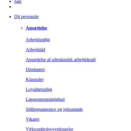
Søg
Dit personale
Ansættelse
Arbejdsmiljø
Arbejdstid
Ansættelse af udenlandsk arbejdskraft
Direktører
Klausuler
Loyalitetspligt
Løngennemsigtighed
Stillingsannonce og jobsamtale
Vikarer
Virksomhedsoverdragelse