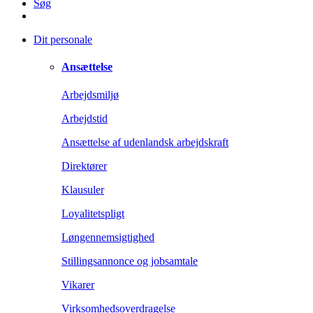
Søg
Dit personale
Ansættelse
Arbejdsmiljø
Arbejdstid
Ansættelse af udenlandsk arbejdskraft
Direktører
Klausuler
Loyalitetspligt
Løngennemsigtighed
Stillingsannonce og jobsamtale
Vikarer
Virksomhedsoverdragelse