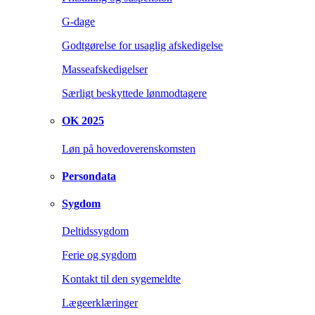
G-dage
Godtgørelse for usaglig afskedigelse
Masseafskedigelser
Særligt beskyttede lønmodtagere
OK 2025
Løn på hovedoverenskomsten
Persondata
Sygdom
Deltidssygdom
Ferie og sygdom
Kontakt til den sygemeldte
Lægeerklæringer