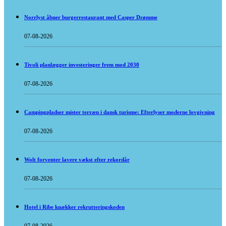
Norrlyst åbner burgerrestaurant med Casper Drømme
07-08-2026
Tivoli planlægger investeringer frem mod 2030
07-08-2026
Campingpladser mister terræn i dansk turisme: Efterlyser moderne lovgivning
07-08-2026
Wolt forventer lavere vækst efter rekordår
07-08-2026
Hotel i Ribe knækker rekrutteringskoden