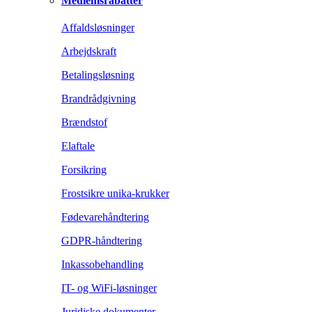
Medlemsrabatter
Affaldsløsninger
Arbejdskraft
Betalingsløsning
Brandrådgivning
Brændstof
Elaftale
Forsikring
Frostsikre unika-krukker
Fødevarehåndtering
GDPR-håndtering
Inkassobehandling
IT- og WiFi-løsninger
Juridiske dokumenter