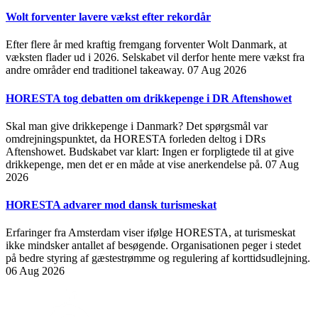
Wolt forventer lavere vækst efter rekordår
Efter flere år med kraftig fremgang forventer Wolt Danmark, at
væksten flader ud i 2026. Selskabet vil derfor hente mere vækst fra
andre områder end traditionel takeaway.
07 Aug 2026
HORESTA tog debatten om drikkepenge i DR Aftenshowet
Skal man give drikkepenge i Danmark? Det spørgsmål var
omdrejningspunktet, da HORESTA forleden deltog i DRs
Aftenshowet. Budskabet var klart: Ingen er forpligtede til at give
drikkepenge, men det er en måde at vise anerkendelse på.
07 Aug
2026
HORESTA advarer mod dansk turismeskat
Erfaringer fra Amsterdam viser ifølge HORESTA, at turismeskat
ikke mindsker antallet af besøgende. Organisationen peger i stedet
på bedre styring af gæstestrømme og regulering af korttidsudlejning.
06 Aug 2026