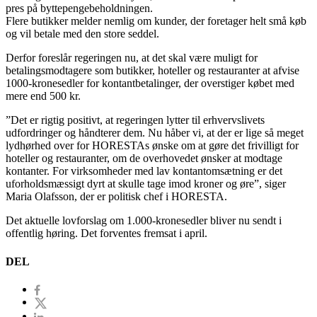
pres på byttepengebeholdningen.
Flere butikker melder nemlig om kunder, der foretager helt små køb
og vil betale med den store seddel.
Derfor foreslår regeringen nu, at det skal være muligt for
betalingsmodtagere som butikker, hoteller og restauranter at afvise
1000-kronesedler for kontantbetalinger, der overstiger købet med
mere end 500 kr.
”Det er rigtig positivt, at regeringen lytter til erhvervslivets
udfordringer og håndterer dem. Nu håber vi, at der er lige så meget
lydhørhed over for HORESTAs ønske om at gøre det frivilligt for
hoteller og restauranter, om de overhovedet ønsker at modtage
kontanter. For virksomheder med lav kontantomsætning er det
uforholdsmæssigt dyrt at skulle tage imod kroner og øre”, siger
Maria Olafsson, der er politisk chef i HORESTA.
Det aktuelle lovforslag om 1.000-kronesedler bliver nu sendt i
offentlig høring. Det forventes fremsat i april.
DEL