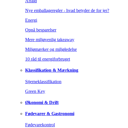
Affald
Nye emballageregler - hvad betyder de for jer?
Energi
Opnå besparelser
Mere miljøvenlig takeaway
Miljømærker og miljøledelse
10 råd til energiforbruget
Klassifikation & Mærkning
Stjerneklassifikation
Green Key
Økonomi & Drift
Fødevarer & Gastronomi
Fødevarekontrol