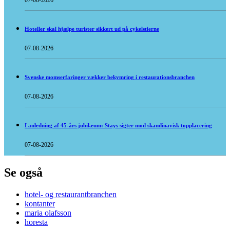
07-08-2026
Hoteller skal hjælpe turister sikkert ud på cykelstierne
07-08-2026
Svenske momserfaringer vækker bekymring i restaurationsbranchen
07-08-2026
I anledning af 45-års jubilæum: Stays sigter mod skandinavisk topplacering
07-08-2026
Se også
hotel- og restaurantbranchen
kontanter
maria olafsson
horesta