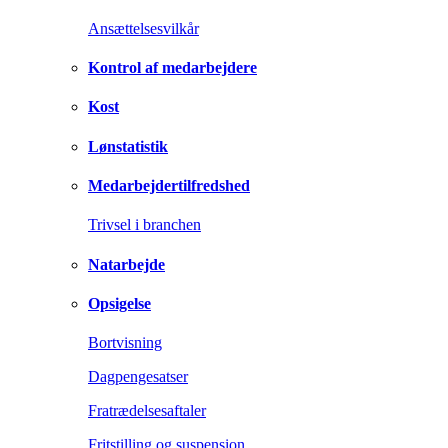
Ansættelsesvilkår
Kontrol af medarbejdere
Kost
Lønstatistik
Medarbejdertilfredshed
Trivsel i branchen
Natarbejde
Opsigelse
Bortvisning
Dagpengesatser
Fratrædelsesaftaler
Fritstilling og suspension