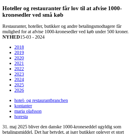
Hoteller og restauranter får lov til at afvise 1000-
kronesedler ved små køb
Restauranter, hoteller, butikker og andre betalingsmodtagere får
mulighed for at afvise 1000-kronesedler ved køb under 500 kroner.
NYHED
15-03 - 2024
2018
2019
2020
2021
2022
2023
2024
2025
2026
hotel- og restaurantbranchen
kontanter
maria olafsson
horesta
31. maj 2025 bliver den danske 1000-kroneseddel ugyldig som
betalingsmiddel. Det har betydet, at især butikker oplever et stort