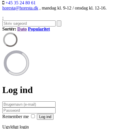
+45 35 24 80 61
horesta@horesta.dk
, mandag kl. 9-12 / onsdag kl. 12-16.
;
Sortér:
Dato
Popularitet
Log ind
Remember me
Ugyldigt login