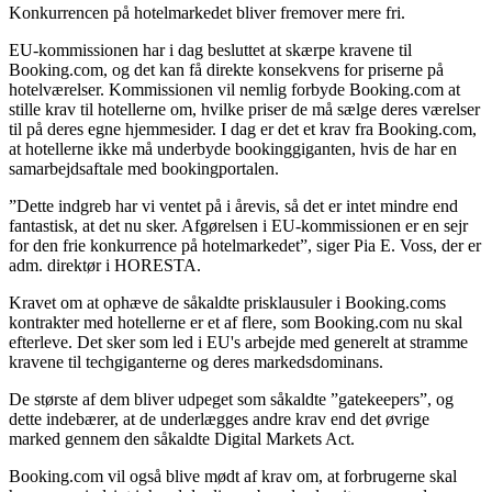
Konkurrencen på hotelmarkedet bliver fremover mere fri.
EU-kommissionen har i dag besluttet at skærpe kravene til
Booking.com, og det kan få direkte konsekvens for priserne på
hotelværelser. Kommissionen vil nemlig forbyde Booking.com at
stille krav til hotellerne om, hvilke priser de må sælge deres værelser
til på deres egne hjemmesider. I dag er det et krav fra Booking.com,
at hotellerne ikke må underbyde bookinggiganten, hvis de har en
samarbejdsaftale med bookingportalen.
”Dette indgreb har vi ventet på i årevis, så det er intet mindre end
fantastisk, at det nu sker. Afgørelsen i EU-kommissionen er en sejr
for den frie konkurrence på hotelmarkedet”, siger Pia E. Voss, der er
adm. direktør i HORESTA.
Kravet om at ophæve de såkaldte prisklausuler i Booking.coms
kontrakter med hotellerne er et af flere, som Booking.com nu skal
efterleve. Det sker som led i EU's arbejde med generelt at stramme
kravene til techgiganterne og deres markedsdominans.
De største af dem bliver udpeget som såkaldte ”gatekeepers”, og
dette indebærer, at de underlægges andre krav end det øvrige
marked gennem den såkaldte Digital Markets Act.
Booking.com vil også blive mødt af krav om, at forbrugerne skal