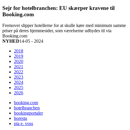
Sejr for hotelbranchen: EU skærper kravene til
Booking.com
Fremover slipper hotellerne for at skulle køre med minimum samme
priser på deres hjemmesider, som værelserne udbydes til via
Booking.com
NYHED
14-05 - 2024
2018
2019
2020
2021
2022
2023
2024
2025
2026
booking.com
hotelbranchen
bookingportaler
horesta
pia e. voss