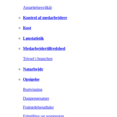
Ansættelsesvilkår
Kontrol af medarbejdere
Kost
Lønstatistik
Medarbejdertilfredshed
Trivsel i branchen
Natarbejde
Opsigelse
Bortvisning
Dagpengesatser
Fratrædelsesaftaler
Fritstilling og suspension