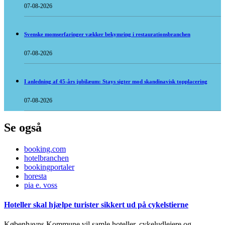
07-08-2026
Svenske momserfaringer vækker bekymring i restaurationsbranchen
07-08-2026
I anledning af 45-års jubilæum: Stays sigter mod skandinavisk topplacering
07-08-2026
Se også
booking.com
hotelbranchen
bookingportaler
horesta
pia e. voss
Hoteller skal hjælpe turister sikkert ud på cykelstierne
Københavns Kommune vil samle hoteller, cykeludlejere og