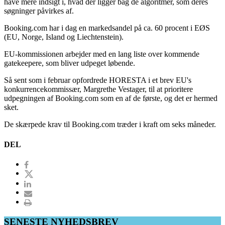
have mere indsigt i, hvad der ligger bag de algoritmer, som deres
søgninger påvirkes af.
Booking.com har i dag en markedsandel på ca. 60 procent i EØS
(EU, Norge, Island og Liechtenstein).
EU-kommissionen arbejder med en lang liste over kommende
gatekeepere, som bliver udpeget løbende.
Så sent som i februar opfordrede HORESTA i et brev EU's
konkurrencekommissær, Margrethe Vestager, til at prioritere
udpegningen af Booking.com som en af de første, og det er hermed
sket.
De skærpede krav til Booking.com træder i kraft om seks måneder.
DEL
SENESTE NYHEDSBREV