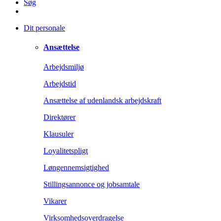
Søg
Dit personale
Ansættelse
Arbejdsmiljø
Arbejdstid
Ansættelse af udenlandsk arbejdskraft
Direktører
Klausuler
Loyalitetspligt
Løngennemsigtighed
Stillingsannonce og jobsamtale
Vikarer
Virksomhedsoverdragelse