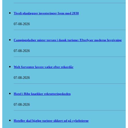
Tivoli planlægger investeringer frem mod 2030
07-08-2026
Campingpladser mister terræn i dansk turisme: Efterlyser moderne lovgivning
07-08-2026
Wolt forventer lavere vækst efter rekordår
07-08-2026
Hotel i Ribe knækker rekrutteringskoden
07-08-2026
Hoteller skal hjælpe turister sikkert ud på cykelstierne