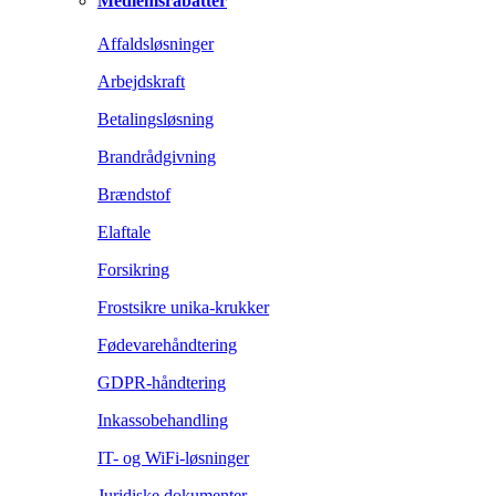
Medlemsrabatter
Affaldsløsninger
Arbejdskraft
Betalingsløsning
Brandrådgivning
Brændstof
Elaftale
Forsikring
Frostsikre unika-krukker
Fødevarehåndtering
GDPR-håndtering
Inkassobehandling
IT- og WiFi-løsninger
Juridiske dokumenter