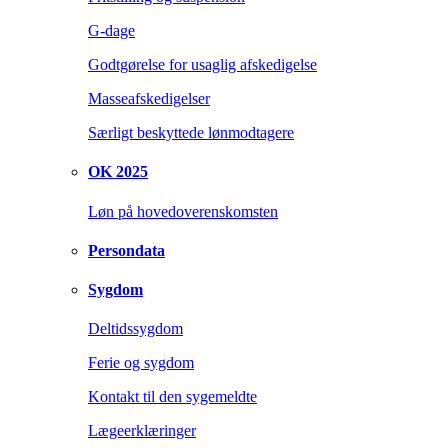
G-dage
Godtgørelse for usaglig afskedigelse
Masseafskedigelser
Særligt beskyttede lønmodtagere
OK 2025
Løn på hovedoverenskomsten
Persondata
Sygdom
Deltidssygdom
Ferie og sygdom
Kontakt til den sygemeldte
Lægeerklæringer