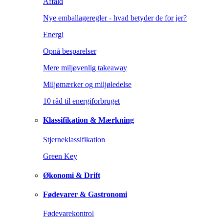
Affald
Nye emballageregler - hvad betyder de for jer?
Energi
Opnå besparelser
Mere miljøvenlig takeaway
Miljømærker og miljøledelse
10 råd til energiforbruget
Klassifikation & Mærkning
Stjerneklassifikation
Green Key
Økonomi & Drift
Fødevarer & Gastronomi
Fødevarekontrol