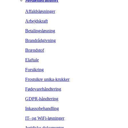
Medlemsrabatter
Affaldsløsninger
Arbejdskraft
Betalingsløsning
Brandrådgivning
Brændstof
Elaftale
Forsikring
Frostsikre unika-krukker
Fødevarehåndtering
GDPR-håndtering
Inkassobehandling
IT- og WiFi-løsninger
Juridiske dokumenter