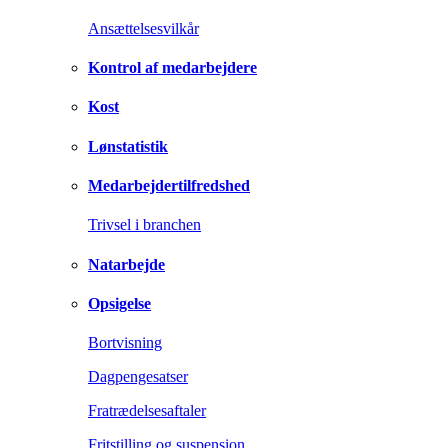
Ansættelsesvilkår
Kontrol af medarbejdere
Kost
Lønstatistik
Medarbejdertilfredshed
Trivsel i branchen
Natarbejde
Opsigelse
Bortvisning
Dagpengesatser
Fratrædelsesaftaler
Fritstilling og suspension