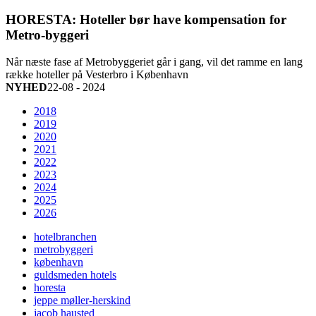
HORESTA: Hoteller bør have kompensation for
Metro-byggeri
Når næste fase af Metrobyggeriet går i gang, vil det ramme en lang
række hoteller på Vesterbro i København
NYHED
22-08 - 2024
2018
2019
2020
2021
2022
2023
2024
2025
2026
hotelbranchen
metrobyggeri
københavn
guldsmeden hotels
horesta
jeppe møller-herskind
jacob hausted