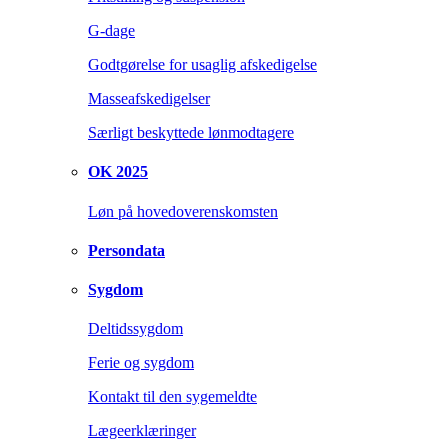
G-dage
Godtgørelse for usaglig afskedigelse
Masseafskedigelser
Særligt beskyttede lønmodtagere
OK 2025
Løn på hovedoverenskomsten
Persondata
Sygdom
Deltidssygdom
Ferie og sygdom
Kontakt til den sygemeldte
Lægeerklæringer