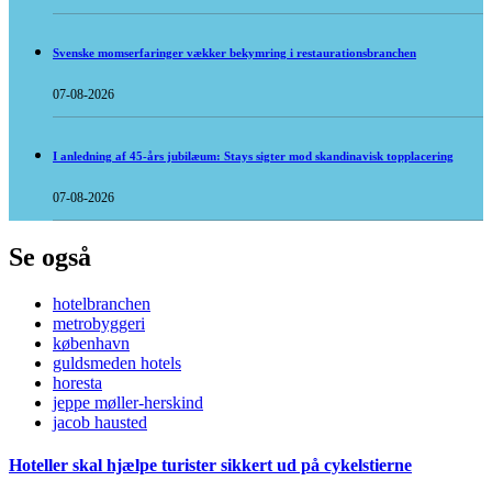
Svenske momserfaringer vækker bekymring i restaurationsbranchen
07-08-2026
I anledning af 45-års jubilæum: Stays sigter mod skandinavisk topplacering
07-08-2026
Se også
hotelbranchen
metrobyggeri
københavn
guldsmeden hotels
horesta
jeppe møller-herskind
jacob hausted
Hoteller skal hjælpe turister sikkert ud på cykelstierne