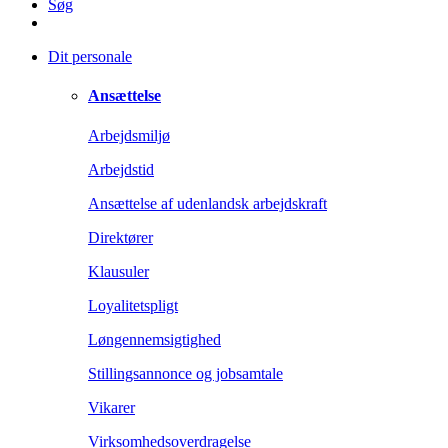
Søg
Dit personale
Ansættelse
Arbejdsmiljø
Arbejdstid
Ansættelse af udenlandsk arbejdskraft
Direktører
Klausuler
Loyalitetspligt
Løngennemsigtighed
Stillingsannonce og jobsamtale
Vikarer
Virksomhedsoverdragelse