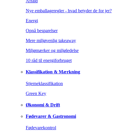
Affald
Nye emballageregler - hvad betyder de for jer?
Energi
Opnå besparelser
Mere miljøvenlig takeaway
Miljømærker og miljøledelse
10 råd til energiforbruget
Klassifikation & Mærkning
Stjerneklassifikation
Green Key
Økonomi & Drift
Fødevarer & Gastronomi
Fødevarekontrol