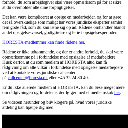
forhold, du som arbejdsgiver skal være opmærksom på for at sikre,
at du overholder alle dine forpligtigelser.
Det kan være kompliceret at opsige en medarbejder, og for at gøre
det så overskuelige som muligt har vores juridiske eksperter samlet
fem gode råd, som du kan læne sig op ad. Rådene omhandler blandt
andet opsigelsesvarsel, godtgørelse og ferie i opsigelsesperioden.
HORESTA-medlemmer kan finde rådene her
.
Rådene er ikke udtømmende, og der er andre forhold, du skal være
opmærksomme på i forbindelse med opsigelse af medarbejdere.
Husk derfor, at du som medlem af HORESTA altid kan få
rådgivning om alle vilkår i forbindelse med opsigelse medarbejdere
ved at kontakte vores juridiske callcenter
på
callcenter@horesta.dk
eller +45 35 24 80 40.
Er du ikke allerede medlem af HORESTA, kan du læse meget mere
om rådgivningen og fordelene, der følger med et medlemskab
her
.
Se videoen herunder og bliv klogere på, hvad vores juridiske
afdeling kan hjælpe dig med.