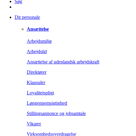
Søg
Dit personale
Ansættelse
Arbejdsmiljø
Arbejdstid
Ansættelse af udenlandsk arbejdskraft
Direktører
Klausuler
Loyalitetspligt
Løngennemsigtighed
Stillingsannonce og jobsamtale
Vikarer
Virksomhedsoverdragelse