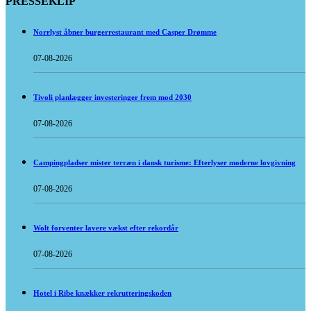
PRESSEKLIP
Norrlyst åbner burgerrestaurant med Casper Drømme
07-08-2026
Tivoli planlægger investeringer frem mod 2030
07-08-2026
Campingpladser mister terræn i dansk turisme: Efterlyser moderne lovgivning
07-08-2026
Wolt forventer lavere vækst efter rekordår
07-08-2026
Hotel i Ribe knækker rekrutteringskoden