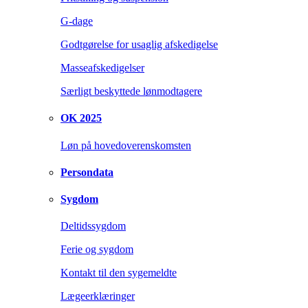
G-dage
Godtgørelse for usaglig afskedigelse
Masseafskedigelser
Særligt beskyttede lønmodtagere
OK 2025
Løn på hovedoverenskomsten
Persondata
Sygdom
Deltidssygdom
Ferie og sygdom
Kontakt til den sygemeldte
Lægeerklæringer