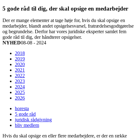
5 gode råd til dig, der skal opsige en medarbejder
Der er mange elementer at tage høje for, hvis du skal opsige en
medarbejder, blandt andet opsigelsesvarsel, fratrædelsesgodtgørelse
og begrundelse. Derfor har vores juridiske eksperter samlet fem
gode råd til dig, der håndterer opsigelser.
NYHED
08-08 - 2024
2018
2019
2020
2021
2022
2023
2024
2025
2026
horesta
5 gode råd
juridisk rådgivning
bliv medlem
Hvis du skal opsige en eller flere medarbejdere, er der en række