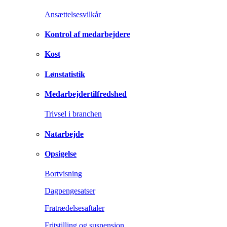
Ansættelsesvilkår
Kontrol af medarbejdere
Kost
Lønstatistik
Medarbejdertilfredshed
Trivsel i branchen
Natarbejde
Opsigelse
Bortvisning
Dagpengesatser
Fratrædelsesaftaler
Fritstilling og suspension