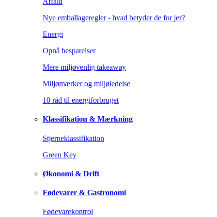
Affald
Nye emballageregler - hvad betyder de for jer?
Energi
Opnå besparelser
Mere miljøvenlig takeaway
Miljømærker og miljøledelse
10 råd til energiforbruget
Klassifikation & Mærkning
Stjerneklassifikation
Green Key
Økonomi & Drift
Fødevarer & Gastronomi
Fødevarekontrol