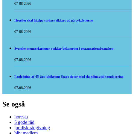
07-08-2026
Hoteller skal hjælpe turister sikkert ud på cykelstierne
07-08-2026
Svenske momserfaringer vækker bekymring i restaurationsbranchen
07-08-2026
I anledning af 45-års jubilæum: Stays sigter mod skandinavisk topplacering
07-08-2026
Se også
horesta
5 gode råd
juridisk rådgivning
bliv medlem