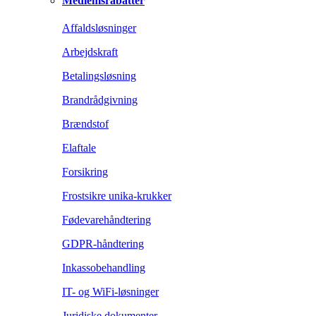
Medlemsrabatter
Affaldsløsninger
Arbejdskraft
Betalingsløsning
Brandrådgivning
Brændstof
Elaftale
Forsikring
Frostsikre unika-krukker
Fødevarehåndtering
GDPR-håndtering
Inkassobehandling
IT- og WiFi-løsninger
Juridiske dokumenter