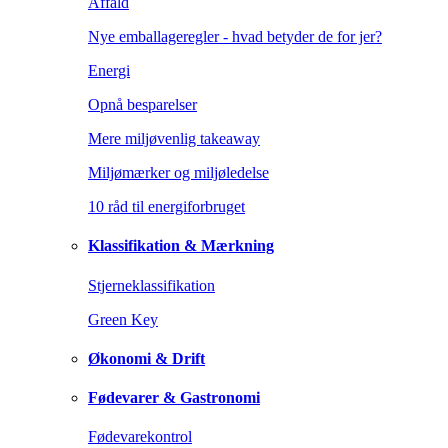
Affald
Nye emballageregler - hvad betyder de for jer?
Energi
Opnå besparelser
Mere miljøvenlig takeaway
Miljømærker og miljøledelse
10 råd til energiforbruget
Klassifikation & Mærkning
Stjerneklassifikation
Green Key
Økonomi & Drift
Fødevarer & Gastronomi
Fødevarekontrol