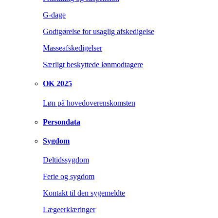
G-dage
Godtgørelse for usaglig afskedigelse
Masseafskedigelser
Særligt beskyttede lønmodtagere
OK 2025
Løn på hovedoverenskomsten
Persondata
Sygdom
Deltidssygdom
Ferie og sygdom
Kontakt til den sygemeldte
Lægeerklæringer