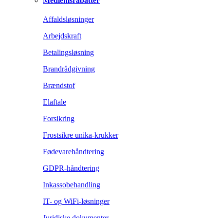
Medlemsrabatter
Affaldsløsninger
Arbejdskraft
Betalingsløsning
Brandrådgivning
Brændstof
Elaftale
Forsikring
Frostsikre unika-krukker
Fødevarehåndtering
GDPR-håndtering
Inkassobehandling
IT- og WiFi-løsninger
Juridiske dokumenter