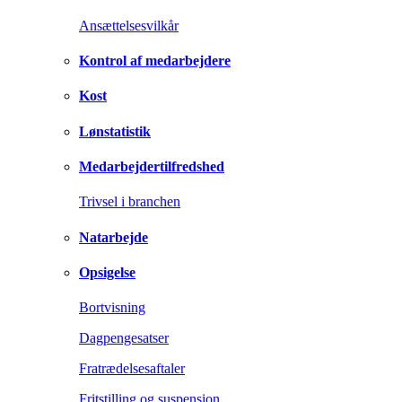
Ansættelsesvilkår
Kontrol af medarbejdere
Kost
Lønstatistik
Medarbejdertilfredshed
Trivsel i branchen
Natarbejde
Opsigelse
Bortvisning
Dagpengesatser
Fratrædelsesaftaler
Fritstilling og suspension