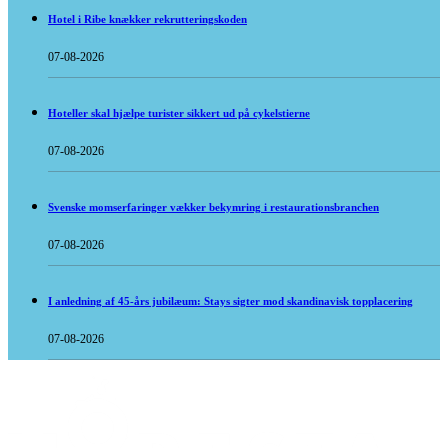
Hotel i Ribe knækker rekrutteringskoden
07-08-2026
Hoteller skal hjælpe turister sikkert ud på cykelstierne
07-08-2026
Svenske momserfaringer vækker bekymring i restaurationsbranchen
07-08-2026
I anledning af 45-års jubilæum: Stays sigter mod skandinavisk topplacering
07-08-2026