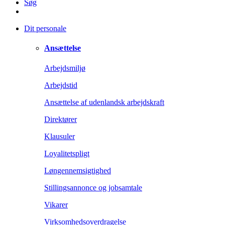
Søg
Dit personale
Ansættelse
Arbejdsmiljø
Arbejdstid
Ansættelse af udenlandsk arbejdskraft
Direktører
Klausuler
Loyalitetspligt
Løngennemsigtighed
Stillingsannonce og jobsamtale
Vikarer
Virksomhedsoverdragelse