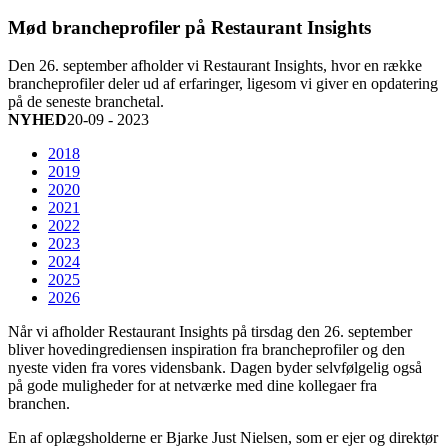
Mød brancheprofiler på Restaurant Insights
Den 26. september afholder vi Restaurant Insights, hvor en række
brancheprofiler deler ud af erfaringer, ligesom vi giver en opdatering
på de seneste branchetal.
NYHED
20-09 - 2023
2018
2019
2020
2021
2022
2023
2024
2025
2026
Når vi afholder Restaurant Insights på tirsdag den 26. september
bliver hovedingrediensen inspiration fra brancheprofiler og den
nyeste viden fra vores vidensbank. Dagen byder selvfølgelig også
på gode muligheder for at netværke med dine kollegaer fra
branchen.
En af oplægsholderne er Bjarke Just Nielsen, som er ejer og direktør