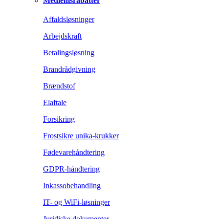
Medlemsrabatter
Affaldsløsninger
Arbejdskraft
Betalingsløsning
Brandrådgivning
Brændstof
Elaftale
Forsikring
Frostsikre unika-krukker
Fødevarehåndtering
GDPR-håndtering
Inkassobehandling
IT- og WiFi-løsninger
Juridiske dokumenter