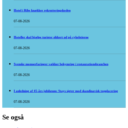
Hotel i Ribe knækker rekrutteringskoden
07-08-2026
Hoteller skal hjælpe turister sikkert ud på cykelstierne
07-08-2026
Svenske momserfaringer vækker bekymring i restaurationsbranchen
07-08-2026
I anledning af 45-års jubilæum: Stays sigter mod skandinavisk topplacering
07-08-2026
Se også