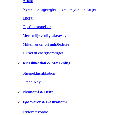
Affald
Nye emballageregler - hvad betyder de for jer?
Energi
Opnå besparelser
Mere miljøvenlig takeaway
Miljømærker og miljøledelse
10 råd til energiforbruget
Klassifikation & Mærkning
Stjerneklassifikation
Green Key
Økonomi & Drift
Fødevarer & Gastronomi
Fødevarekontrol