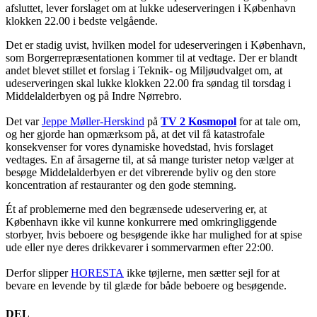
afsluttet, lever forslaget om at lukke udeserveringen i København
klokken 22.00 i bedste velgående.
Det er stadig uvist, hvilken model for udeserveringen i København,
som Borgerrepræsentationen kommer til at vedtage. Der er blandt
andet blevet stillet et forslag i Teknik- og Miljøudvalget om, at
udeserveringen skal lukke klokken 22.00 fra søndag til torsdag i
Middelalderbyen og på Indre Nørrebro.
Det var
Jeppe Møller-Herskind
på
TV 2 Kosmopol
for at tale om,
og her gjorde han opmærksom på, at det vil få katastrofale
konsekvenser for vores dynamiske hovedstad, hvis forslaget
vedtages. En af årsagerne til, at så mange turister netop vælger at
besøge Middelalderbyen er det vibrerende byliv og den store
koncentration af restauranter og den gode stemning.
Ét af problemerne med den begrænsede udeservering er, at
København ikke vil kunne konkurrere med omkringliggende
storbyer, hvis beboere og besøgende ikke har mulighed for at spise
ude eller nye deres drikkevarer i sommervarmen efter 22:00.
Derfor slipper
HORESTA
ikke tøjlerne, men sætter sejl for at
bevare en levende by til glæde for både beboere og besøgende.
DEL