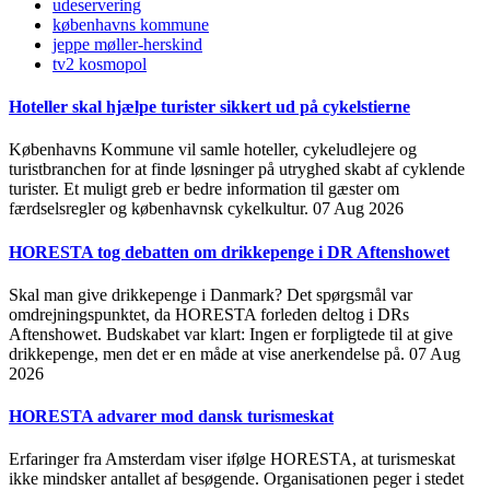
udeservering
københavns kommune
jeppe møller-herskind
tv2 kosmopol
Hoteller skal hjælpe turister sikkert ud på cykelstierne
Københavns Kommune vil samle hoteller, cykeludlejere og
turistbranchen for at finde løsninger på utryghed skabt af cyklende
turister. Et muligt greb er bedre information til gæster om
færdselsregler og københavnsk cykelkultur.
07 Aug 2026
HORESTA tog debatten om drikkepenge i DR Aftenshowet
Skal man give drikkepenge i Danmark? Det spørgsmål var
omdrejningspunktet, da HORESTA forleden deltog i DRs
Aftenshowet. Budskabet var klart: Ingen er forpligtede til at give
drikkepenge, men det er en måde at vise anerkendelse på.
07 Aug
2026
HORESTA advarer mod dansk turismeskat
Erfaringer fra Amsterdam viser ifølge HORESTA, at turismeskat
ikke mindsker antallet af besøgende. Organisationen peger i stedet