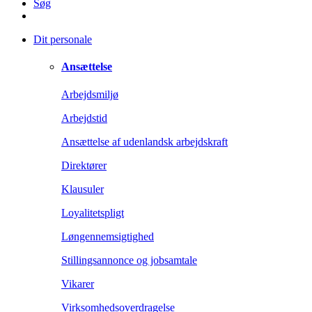
Søg
Dit personale
Ansættelse
Arbejdsmiljø
Arbejdstid
Ansættelse af udenlandsk arbejdskraft
Direktører
Klausuler
Loyalitetspligt
Løngennemsigtighed
Stillingsannonce og jobsamtale
Vikarer
Virksomhedsoverdragelse