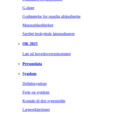
G-dage
Godtgørelse for usaglig afskedigelse
Masseafskedigelser
Særligt beskyttede lønmodtagere
OK 2025
Løn på hovedoverenskomsten
Persondata
Sygdom
Deltidssygdom
Ferie og sygdom
Kontakt til den sygemeldte
Lægeerklæringer