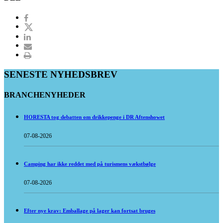
SENESTE NYHEDSBREV
BRANCHENYHEDER
HORESTA tog debatten om drikkepenge i DR Aftenshowet
07-08-2026
Camping har ikke reddet med på turismens vækstbølge
07-08-2026
Efter nye krav: Emballage på lager kan fortsat bruges