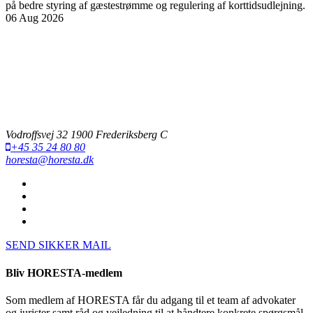
på bedre styring af gæstestrømme og regulering af korttidsudlejning.
06 Aug 2026
Vodroffsvej 32 1900 Frederiksberg C
+45 35 24 80 80
horesta@horesta.dk
SEND SIKKER MAIL
Bliv HORESTA-medlem
Som medlem af HORESTA får du adgang til et team af advokater
og jurister samt råd og vejledning til at håndtere konkrete spørgsmål