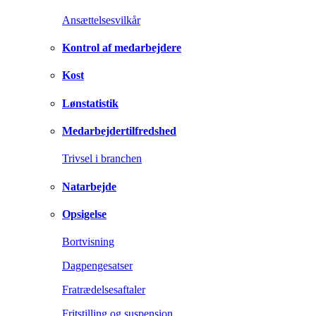
Ansættelsesvilkår
Kontrol af medarbejdere
Kost
Lønstatistik
Medarbejdertilfredshed
Trivsel i branchen
Natarbejde
Opsigelse
Bortvisning
Dagpengesatser
Fratrædelsesaftaler
Fritstilling og suspension