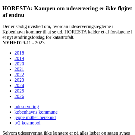
HORESTA: Kampen om udeservering er ikke fløjtet
af endnu
Der er stadig uvished om, hvordan udeserveringsreglerne i
København kommer til at se ud. HORESTA kalder et af forslagene i
et nyt ændringsforslag for katastrofalt.
NYHED
29-11 - 2023
2018
2019
2020
2021
2022
2023
2024
2025
2026
udeservering
københavns kommune
jeppe møller-herskind
tv2 kosmopol
Selvom udeservering ikke længere er på alles læber og sagen synes