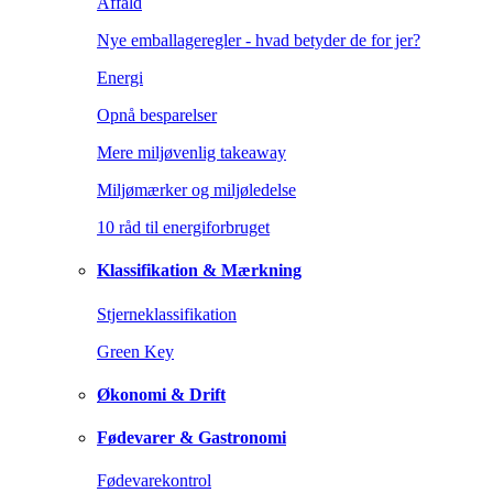
Affald
Nye emballageregler - hvad betyder de for jer?
Energi
Opnå besparelser
Mere miljøvenlig takeaway
Miljømærker og miljøledelse
10 råd til energiforbruget
Klassifikation & Mærkning
Stjerneklassifikation
Green Key
Økonomi & Drift
Fødevarer & Gastronomi
Fødevarekontrol