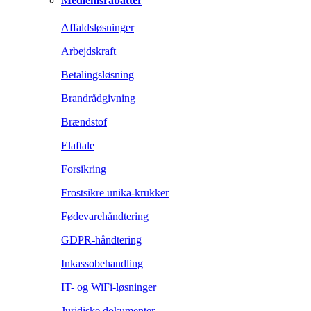
Medlemsrabatter
Affaldsløsninger
Arbejdskraft
Betalingsløsning
Brandrådgivning
Brændstof
Elaftale
Forsikring
Frostsikre unika-krukker
Fødevarehåndtering
GDPR-håndtering
Inkassobehandling
IT- og WiFi-løsninger
Juridiske dokumenter