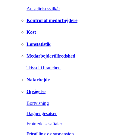
Ansættelsesvilkår
Kontrol af medarbejdere
Kost
Lønstatistik
Medarbejdertilfredshed
Trivsel i branchen
Natarbejde
Opsigelse
Bortvisning
Dagpengesatser
Fratrædelsesaftaler
Fritstilling og suspension