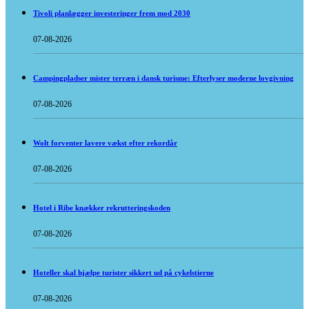
Tivoli planlægger investeringer frem mod 2030
07-08-2026
Campingpladser mister terræn i dansk turisme: Efterlyser moderne lovgivning
07-08-2026
Wolt forventer lavere vækst efter rekordår
07-08-2026
Hotel i Ribe knækker rekrutteringskoden
07-08-2026
Hoteller skal hjælpe turister sikkert ud på cykelstierne
07-08-2026