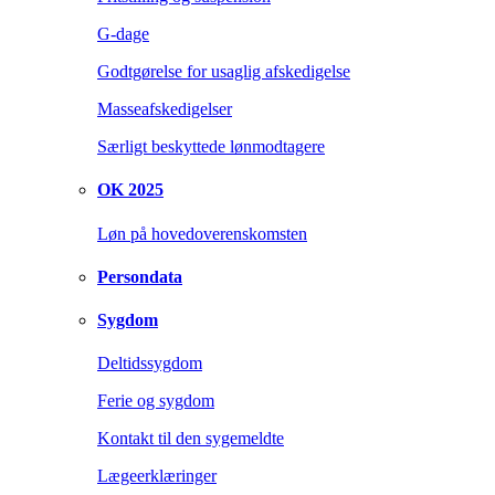
G-dage
Godtgørelse for usaglig afskedigelse
Masseafskedigelser
Særligt beskyttede lønmodtagere
OK 2025
Løn på hovedoverenskomsten
Persondata
Sygdom
Deltidssygdom
Ferie og sygdom
Kontakt til den sygemeldte
Lægeerklæringer