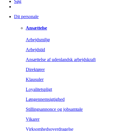
Søg
Dit personale
Ansættelse
Arbejdsmiljø
Arbejdstid
Ansættelse af udenlandsk arbejdskraft
Direktører
Klausuler
Loyalitetspligt
Løngennemsigtighed
Stillingsannonce og jobsamtale
Vikarer
Virksomhedsoverdragelse