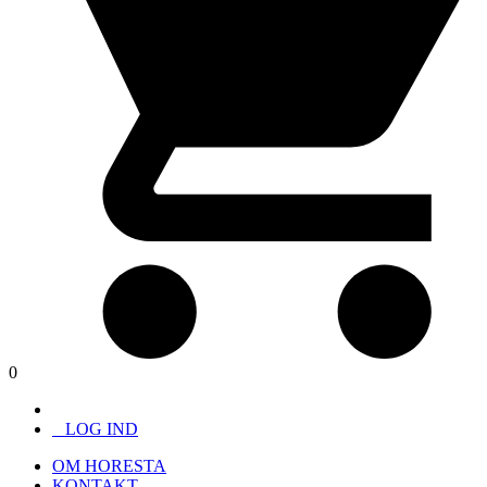
0
LOG IND
OM HORESTA
KONTAKT