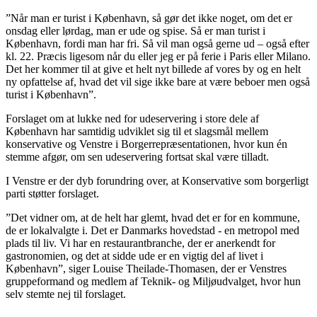
”Når man er turist i København, så gør det ikke noget, om det er
onsdag eller lørdag, man er ude og spise. Så er man turist i
København, fordi man har fri. Så vil man også gerne ud – også efter
kl. 22. Præcis ligesom når du eller jeg er på ferie i Paris eller Milano.
Det her kommer til at give et helt nyt billede af vores by og en helt
ny opfattelse af, hvad det vil sige ikke bare at være beboer men også
turist i København”.
Forslaget om at lukke ned for udeservering i store dele af
København har samtidig udviklet sig til et slagsmål mellem
konservative og Venstre i Borgerrepræsentationen, hvor kun én
stemme afgør, om sen udeservering fortsat skal være tilladt.
I Venstre er der dyb forundring over, at Konservative som borgerligt
parti støtter forslaget.
”Det vidner om, at de helt har glemt, hvad det er for en kommune,
de er lokalvalgte i. Det er Danmarks hovedstad - en metropol med
plads til liv. Vi har en restaurantbranche, der er anerkendt for
gastronomien, og det at sidde ude er en vigtig del af livet i
København”, siger Louise Theilade-Thomasen, der er Venstres
gruppeformand og medlem af Teknik- og Miljøudvalget, hvor hun
selv stemte nej til forslaget.