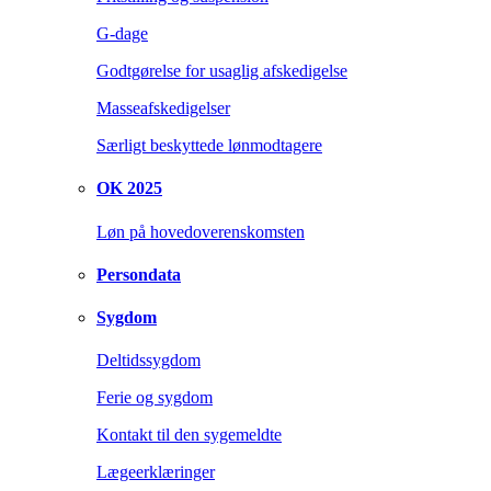
G-dage
Godtgørelse for usaglig afskedigelse
Masseafskedigelser
Særligt beskyttede lønmodtagere
OK 2025
Løn på hovedoverenskomsten
Persondata
Sygdom
Deltidssygdom
Ferie og sygdom
Kontakt til den sygemeldte
Lægeerklæringer