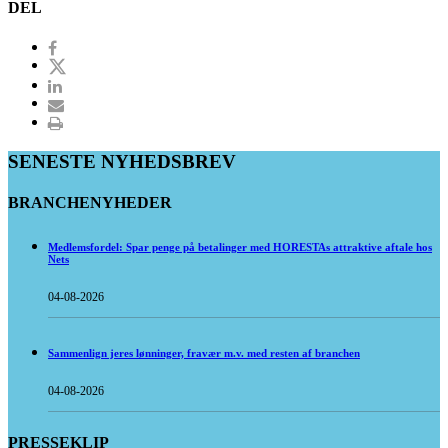
DEL
SENESTE NYHEDSBREV
BRANCHENYHEDER
Medlemsfordel: Spar penge på betalinger med HORESTAs attraktive aftale hos
Nets
04-08-2026
Sammenlign jeres lønninger, fravær m.v. med resten af branchen
04-08-2026
PRESSEKLIP