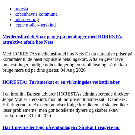
horesta
københavns kommune
udeservering
jeppe møller-herskind
Medlemsfordel: Spar penge på betalinger med HORESTAs
attraktive aftale hos Nets
Med HORESTAs medlemsfordel hos Nets får du attraktive priser på
kortaftaler til de mest populære betalingskort. Aftalen giver lave
omkostninger, hurtige udbetalinger og en stabil løsning, så du kan
bruge mere tid på dine gæster.
04 Aug 2026
HORESTA: Turismeskat er en virkningsløs vækstdræber
I en kronik i Børsen advarer HORESTAs administrerende direktør,
Jeppe Møller Herskind, mod at indføre en turismeskat i Danmark.
Erfaringerne fra Amsterdam viser ifølge kronikken, at skatten ikke
løser problemerne, men gør hotellerne dyrere og skaber skæv
konkurrence.
31 Jul 2026
Har I navn eller logo på emballagen? Så skal I reagere nu