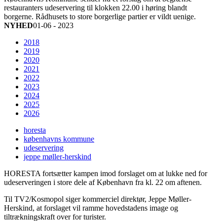
restauranters udeservering til klokken 22.00 i høring blandt
borgerne. Rådhusets to store borgerlige partier er vildt uenige.
NYHED
01-06 - 2023
2018
2019
2020
2021
2022
2023
2024
2025
2026
horesta
københavns kommune
udeservering
jeppe møller-herskind
HORESTA fortsætter kampen imod forslaget om at lukke ned for
udeserveringen i store dele af København fra kl. 22 om aftenen.
Til TV2/Kosmopol siger kommerciel direktør, Jeppe Møller-
Herskind, at forslaget vil ramme hovedstadens image og
tiltrækningskraft over for turister.