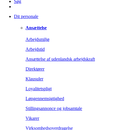
Søg
Dit personale
Ansættelse
Arbejdsmiljø
Arbejdstid
Ansættelse af udenlandsk arbejdskraft
Direktører
Klausuler
Loyalitetspligt
Løngennemsigtighed
Stillingsannonce og jobsamtale
Vikarer
Virksomhedsoverdragelse