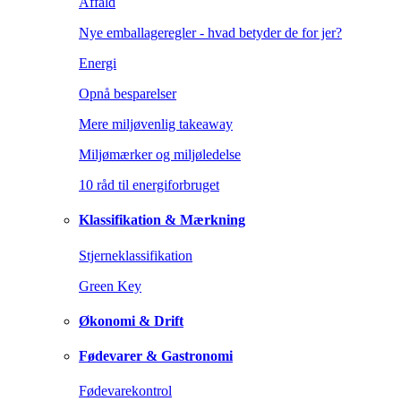
Affald
Nye emballageregler - hvad betyder de for jer?
Energi
Opnå besparelser
Mere miljøvenlig takeaway
Miljømærker og miljøledelse
10 råd til energiforbruget
Klassifikation & Mærkning
Stjerneklassifikation
Green Key
Økonomi & Drift
Fødevarer & Gastronomi
Fødevarekontrol