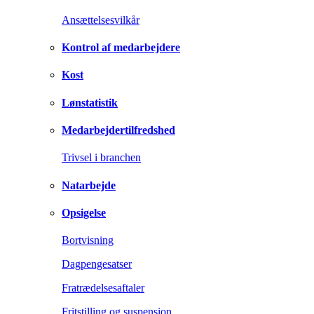
Ansættelsesvilkår
Kontrol af medarbejdere
Kost
Lønstatistik
Medarbejdertilfredshed
Trivsel i branchen
Natarbejde
Opsigelse
Bortvisning
Dagpengesatser
Fratrædelsesaftaler
Fritstilling og suspension