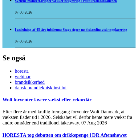
Svenske momserfaringer vækker bekymring i restaurationsbranchen
07-08-2026
I anledning af 45-års jubilæum: Stays sigter mod skandinavisk topplacering
07-08-2026
Se også
horesta
webinar
brandsikkerhed
dansk brandteknisk institut
Wolt forventer lavere vækst efter rekordår
Efter flere år med kraftig fremgang forventer Wolt Danmark, at
væksten flader ud i 2026. Selskabet vil derfor hente mere vækst fra
andre områder end traditionel takeaway.
07 Aug 2026
HORESTA tog debatten om drikkepenge i DR Aftenshowet