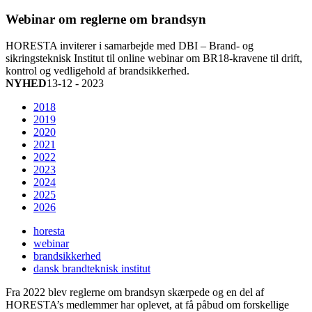
Webinar om reglerne om brandsyn
HORESTA inviterer i samarbejde med DBI – Brand- og
sikringsteknisk Institut til online webinar om BR18-kravene til drift,
kontrol og vedligehold af brandsikkerhed.
NYHED
13-12 - 2023
2018
2019
2020
2021
2022
2023
2024
2025
2026
horesta
webinar
brandsikkerhed
dansk brandteknisk institut
Fra 2022 blev reglerne om brandsyn skærpede og en del af
HORESTA’s medlemmer har oplevet, at få påbud om forskellige