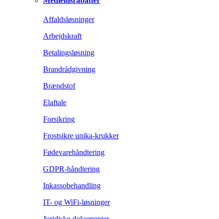
Medlemsrabatter
Affaldsløsninger
Arbejdskraft
Betalingsløsning
Brandrådgivning
Brændstof
Elaftale
Forsikring
Frostsikre unika-krukker
Fødevarehåndtering
GDPR-håndtering
Inkassobehandling
IT- og WiFi-løsninger
Juridiske dokumenter