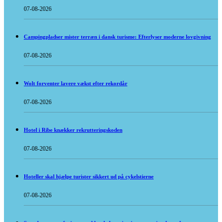
07-08-2026
Campingpladser mister terræn i dansk turisme: Efterlyser moderne lovgivning
07-08-2026
Wolt forventer lavere vækst efter rekordår
07-08-2026
Hotel i Ribe knækker rekrutteringskoden
07-08-2026
Hoteller skal hjælpe turister sikkert ud på cykelstierne
07-08-2026