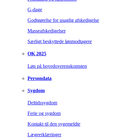
G-dage
Godtgørelse for usaglig afskedigelse
Masseafskedigelser
Særligt beskyttede lønmodtagere
OK 2025
Løn på hovedoverenskomsten
Persondata
Sygdom
Deltidssygdom
Ferie og sygdom
Kontakt til den sygemeldte
Lægeerklæringer