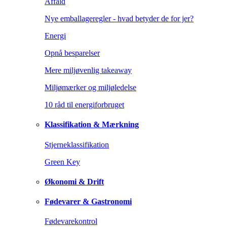
Affald
Nye emballageregler - hvad betyder de for jer?
Energi
Opnå besparelser
Mere miljøvenlig takeaway
Miljømærker og miljøledelse
10 råd til energiforbruget
Klassifikation & Mærkning
Stjerneklassifikation
Green Key
Økonomi & Drift
Fødevarer & Gastronomi
Fødevarekontrol