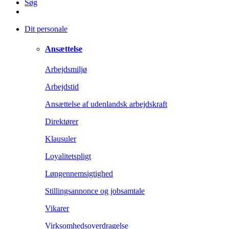
Søg
Dit personale
Ansættelse
Arbejdsmiljø
Arbejdstid
Ansættelse af udenlandsk arbejdskraft
Direktører
Klausuler
Loyalitetspligt
Løngennemsigtighed
Stillingsannonce og jobsamtale
Vikarer
Virksomhedsoverdragelse