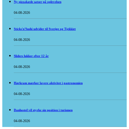
Ny pizzakæde satser på oplevelsen
04-08-2026
Sticks'n'Sushi udvider til Sverige og Tjekkiet
04-08-2026
Sliders lukker efter 12 år
04-08-2026
Hørkram mærker lavere aktivitet i gastronomien
04-08-2026
Danhostel vil styrke sin position i turismen
04-08-2026