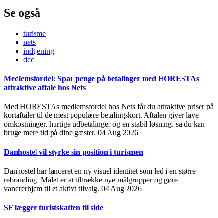
Se også
turisme
nets
indtjening
dcc
Medlemsfordel: Spar penge på betalinger med HORESTAs
attraktive aftale hos Nets
Med HORESTAs medlemsfordel hos Nets får du attraktive priser på
kortaftaler til de mest populære betalingskort. Aftalen giver lave
omkostninger, hurtige udbetalinger og en stabil løsning, så du kan
bruge mere tid på dine gæster.
04 Aug 2026
Danhostel vil styrke sin position i turismen
Danhostel har lanceret en ny visuel identitet som led i en større
rebranding. Målet er at tiltrække nye målgrupper og gøre
vandrerhjem til et aktivt tilvalg.
04 Aug 2026
SF lægger turistskatten til side