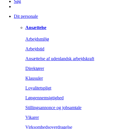
Søg
Dit personale
Ansættelse
Arbejdsmiljø
Arbejdstid
Ansættelse af udenlandsk arbejdskraft
Direktører
Klausuler
Loyalitetspligt
Løngennemsigtighed
Stillingsannonce og jobsamtale
Vikarer
Virksomhedsoverdragelse