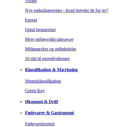
Affald
Nye emballageregler - hvad betyder de for jer?
Energi
Opnå besparelser
Mere miljøvenlig takeaway
Miljømærker og miljøledelse
10 råd til energiforbruget
Klassifikation & Mærkning
Stjerneklassifikation
Green Key
Økonomi & Drift
Fødevarer & Gastronomi
Fødevarekontrol