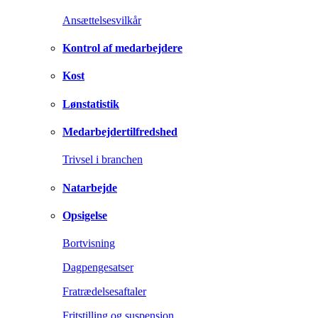
Ansættelsesvilkår
Kontrol af medarbejdere
Kost
Lønstatistik
Medarbejdertilfredshed
Trivsel i branchen
Natarbejde
Opsigelse
Bortvisning
Dagpengesatser
Fratrædelsesaftaler
Fritstilling og suspension