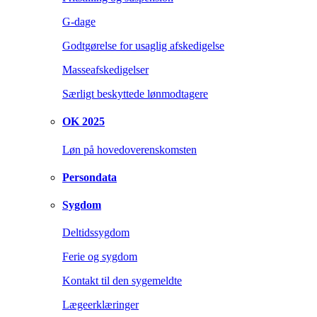
G-dage
Godtgørelse for usaglig afskedigelse
Masseafskedigelser
Særligt beskyttede lønmodtagere
OK 2025
Løn på hovedoverenskomsten
Persondata
Sygdom
Deltidssygdom
Ferie og sygdom
Kontakt til den sygemeldte
Lægeerklæringer