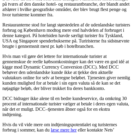
på tværs af den danske hotel- og restaurantbranche, der blandt andet
afslører i hvilke geografiske områder, der blev brugt flest penge og
hvor turisterne kommer fra.
Restauranterne stod for langt størstedelen af de udenlandske turisters
forbrug og København modtog mere end halvdelen af forbruget i
denne kategori. På hotelsiden havde særligt turister fra Tyskland,
USA og Singapore spenderbukserne på. Turiristerne fra sidstnævnte
brugte i gennemsnit mest pr. køb i hotelbranchen.
Hvis man vil gøre det lettere for internationale turister at
gennemskue de reelle købsomkostninger kan det være en god idé at
kigge mod Dynamic Currency Conversion (DCC). Med DCC
behøver den udenlandske kunde ikke at tjekke den aktuelle
valutakurs online for selv at beregne beløbet. Tjenesten giver nemlig
kunden mulighed for at betale i sin egen valuta så de kan se det
nøjagtige beløb, der bliver trukket fra deres bankkonto.
DCC bidrager ikke alene til en bedre kundeservice, da omkring 30
procent af internationale turister vælger at betale i deres egen valuta,
når det er muligt. DCC–tjenesten åbner også for en ekstra
indtjening.
Hvis du vil vide mere om indtjeningspotentialet og turisternes
forbrug i sommer, kan du
læse mere her
eller kontakte Nets’