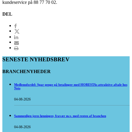
kundeservice på 88 77 70 02.
DEL
SENESTE NYHEDSBREV
BRANCHENYHEDER
Medlemsfordel: Spar penge på betalinger med HORESTAs attraktive aftale hos
Nets
04-08-2026
Sammenlign jeres lønninger, fravær m.v. med resten af branchen
04-08-2026