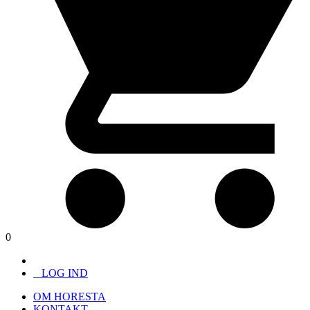
0
LOG IND
OM HORESTA
KONTAKT