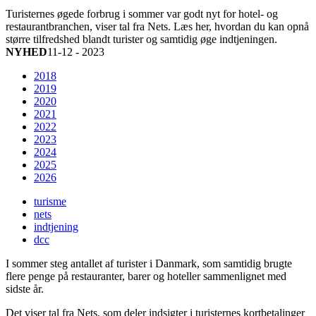
Turisternes øgede forbrug i sommer var godt nyt for hotel- og
restaurantbranchen, viser tal fra Nets. Læs her, hvordan du kan opnå
større tilfredshed blandt turister og samtidig øge indtjeningen.
NYHED
11-12 - 2023
2018
2019
2020
2021
2022
2023
2024
2025
2026
turisme
nets
indtjening
dcc
I sommer steg antallet af turister i Danmark, som samtidig brugte
flere penge på restauranter, barer og hoteller sammenlignet med
sidste år.
Det viser tal fra Nets, som deler indsigter i turisternes kortbetalinger