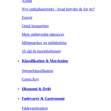
Affald
Nye emballageregler - hvad betyder de for jer?
Energi
Opnå besparelser
Mere miljøvenlig takeaway
Miljømærker og miljøledelse
10 råd til energiforbruget
Klassifikation & Mærkning
Stjerneklassifikation
Green Key
Økonomi & Drift
Fødevarer & Gastronomi
Fødevarekontrol