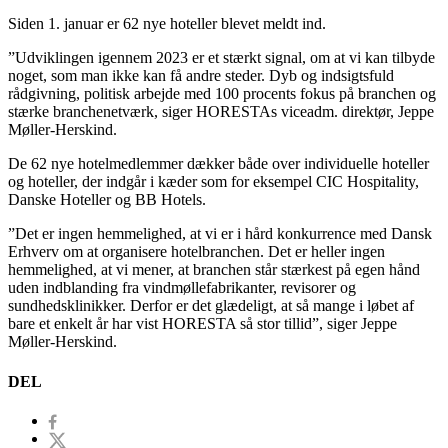
Siden 1. januar er 62 nye hoteller blevet meldt ind.
”Udviklingen igennem 2023 er et stærkt signal, om at vi kan tilbyde
noget, som man ikke kan få andre steder. Dyb og indsigtsfuld
rådgivning, politisk arbejde med 100 procents fokus på branchen og
stærke branchenetværk, siger HORESTAs viceadm. direktør, Jeppe
Møller-Herskind.
De 62 nye hotelmedlemmer dækker både over individuelle hoteller
og hoteller, der indgår i kæder som for eksempel CIC Hospitality,
Danske Hoteller og BB Hotels.
”Det er ingen hemmelighed, at vi er i hård konkurrence med Dansk
Erhverv om at organisere hotelbranchen. Det er heller ingen
hemmelighed, at vi mener, at branchen står stærkest på egen hånd
uden indblanding fra vindmøllefabrikanter, revisorer og
sundhedsklinikker. Derfor er det glædeligt, at så mange i løbet af
bare et enkelt år har vist HORESTA så stor tillid”, siger Jeppe
Møller-Herskind.
DEL