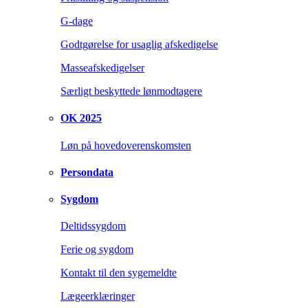
G-dage
Godtgørelse for usaglig afskedigelse
Masseafskedigelser
Særligt beskyttede lønmodtagere
OK 2025
Løn på hovedoverenskomsten
Persondata
Sygdom
Deltidssygdom
Ferie og sygdom
Kontakt til den sygemeldte
Lægeerklæringer