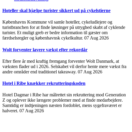
Hoteller skal hjælpe turister sikkert ud på cykelstierne
Københavns Kommune vil samle hoteller, cykeludlejere og
turistbranchen for at finde løsninger på utryghed skabt af cyklende
turister. Et muligt greb er bedre information til gæster om
færdselsregler og københavnsk cykelkultur.
07 Aug 2026
Wolt forventer lavere vækst efter rekordår
Efter flere år med kraftig fremgang forventer Wolt Danmark, at
væksten flader ud i 2026. Selskabet vil derfor hente mere vækst fra
andre områder end traditionel takeaway.
07 Aug 2026
Hotel i Ribe knækker rekrutteringskoden
Hotel Dagmar i Ribe har målrettet sin rekruttering mod Generation
Z og oplever ikke længere problemer med at finde medarbejdere.
Samtidig er indtjeningen næsten fordoblet, mens sygefraværet er
halveret.
07 Aug 2026