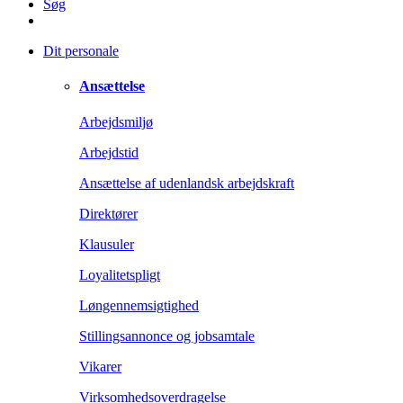
Søg
Dit personale
Ansættelse
Arbejdsmiljø
Arbejdstid
Ansættelse af udenlandsk arbejdskraft
Direktører
Klausuler
Loyalitetspligt
Løngennemsigtighed
Stillingsannonce og jobsamtale
Vikarer
Virksomhedsoverdragelse