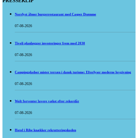
PRESSEKLIP
Norrlyst åbner burgerrestaurant med Casper Drømme
07-08-2026
Tivoli planlægger investeringer frem mod 2030
07-08-2026
Campingpladser mister terræn i dansk turisme: Efterlyser moderne lovgivning
07-08-2026
Wolt forventer lavere vækst efter rekordår
07-08-2026
Hotel i Ribe knækker rekrutteringskoden