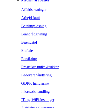
Medlemsrabatter
Affaldsløsninger
Arbejdskraft
Betalingsløsning
Brandrådgivning
Brændstof
Elaftale
Forsikring
Frostsikre unika-krukker
Fødevarehåndtering
GDPR-håndtering
Inkassobehandling
IT- og WiFi-løsninger
Juridiske dokumenter