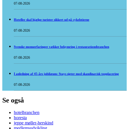
07-08-2026
Hoteller skal hjælpe turister sikkert ud på cykelstierne
07-08-2026
Svenske momserfaringer vækker bekymring i restaurationsbranchen
07-08-2026
I anledning af 45-års jubilæum: Stays sigter mod skandinavisk topplacering
07-08-2026
Se også
hotelbranchen
horesta
jeppe møller-herskind
medlemsudvikling