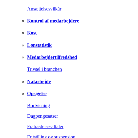
Ansættelsesvilkår
Kontrol af medarbejdere
Kost
Lønstatistik
Medarbejdertilfredshed
Trivsel i branchen
Natarbejde
Opsigelse
Bortvisning
Dagpengesatser
Fratrædelsesaftaler
Fritstilling og suspension