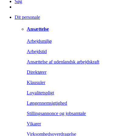
Søg
Dit personale
Ansættelse
Arbejdsmiljø
Arbejdstid
Ansættelse af udenlandsk arbejdskraft
Direktører
Klausuler
Loyalitetspligt
Løngennemsigtighed
Stillingsannonce og jobsamtale
Vikarer
Virksomhedsoverdragelse