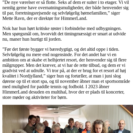
”De nye værelser er så flotte. Seks af dem er suiter i to etager. Vi vil
nemlig gerne have overnatningsmuligheder, der både henvender sig
til par, forretningsrejsende og selvfølgelig børnefamilien,” siger
Mette Ravn, der er direktør for HimmerLand.
Nok har hun hørt kritiske røster i forbindelse med udbygningen.
Men spørgsmål om, hvorvidt det timingmæssigt er smart at udvide
nu, maner hun hurtigt til jorden.
”Før det første bygger vi bæredygtigt, og det altid oppe i tiden.
Selvfølgelig nu mere end nogensinde. For det andet har vi en
ambition om at skabe et helhjertet resort, der henvender sig til flere
målgrupper. Men det kræver, at vi har de rette tilbud, og dem er vi
gradvist ved at udrulle. Vi tror på, at der er brug for et resort af høj
kvalitet i Nordjylland,” siger hun og fortæller, at man i juni slog
dørene op til et stort spa, og til november åbner man et sportsområde
med mulighed for paddle tennis og fodbold. I 2023 åbner
HimmerLand desuden en multihal, hvor der er plads til koncerter,
store møder og aktiviteter for børn.