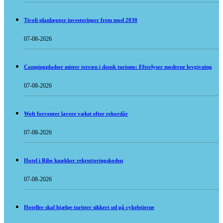
Tivoli planlægger investeringer frem mod 2030
07-08-2026
Campingpladser mister terræn i dansk turisme: Efterlyser moderne lovgivning
07-08-2026
Wolt forventer lavere vækst efter rekordår
07-08-2026
Hotel i Ribe knækker rekrutteringskoden
07-08-2026
Hoteller skal hjælpe turister sikkert ud på cykelstierne