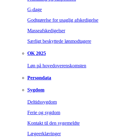
G-dage
Godtgørelse for usaglig afskedigelse
Masseafskedigelser
Særligt beskyttede lønmodtagere
OK 2025
Løn på hovedoverenskomsten
Persondata
Sygdom
Deltidssygdom
Ferie og sygdom
Kontakt til den sygemeldte
Lægeerklæringer