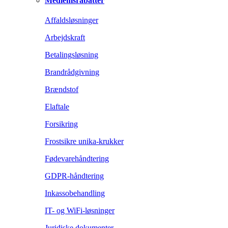
Medlemsrabatter
Affaldsløsninger
Arbejdskraft
Betalingsløsning
Brandrådgivning
Brændstof
Elaftale
Forsikring
Frostsikre unika-krukker
Fødevarehåndtering
GDPR-håndtering
Inkassobehandling
IT- og WiFi-løsninger
Juridiske dokumenter