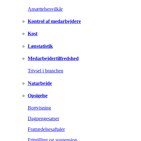
Ansættelsesvilkår
Kontrol af medarbejdere
Kost
Lønstatistik
Medarbejdertilfredshed
Trivsel i branchen
Natarbejde
Opsigelse
Bortvisning
Dagpengesatser
Fratrædelsesaftaler
Fritstilling og suspension