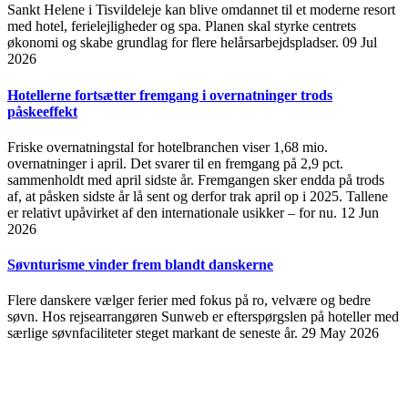
Sankt Helene i Tisvildeleje kan blive omdannet til et moderne resort
med hotel, ferielejligheder og spa. Planen skal styrke centrets
økonomi og skabe grundlag for flere helårsarbejdspladser.
09 Jul
2026
Hotellerne fortsætter fremgang i overnatninger trods
påskeeffekt
Friske overnatningstal for hotelbranchen viser 1,68 mio.
overnatninger i april. Det svarer til en fremgang på 2,9 pct.
sammenholdt med april sidste år. Fremgangen sker endda på trods
af, at påsken sidste år lå sent og derfor trak april op i 2025. Tallene
er relativt upåvirket af den internationale usikker – for nu.
12 Jun
2026
Søvnturisme vinder frem blandt danskerne
Flere danskere vælger ferier med fokus på ro, velvære og bedre
søvn. Hos rejsearrangøren Sunweb er efterspørgslen på hoteller med
særlige søvnfaciliteter steget markant de seneste år.
29 May 2026