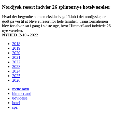
Nordjysk resort indvier 26 splinternye hotelværelser
Hvad der begyndte som en eksklusiv golfklub i det nordjyske, er
godt på vej til at blive et resort for hele familien. Transformationen
blev for alvor sat i gang i sidste uge, hvor HimmerLand indviede 26
nye værelser.
NYHED
12-10 - 2022
2018
2019
2020
2021
2022
2023
2024
2025
2026
mette ravn
himmerland
udvidelse
hotel
spa