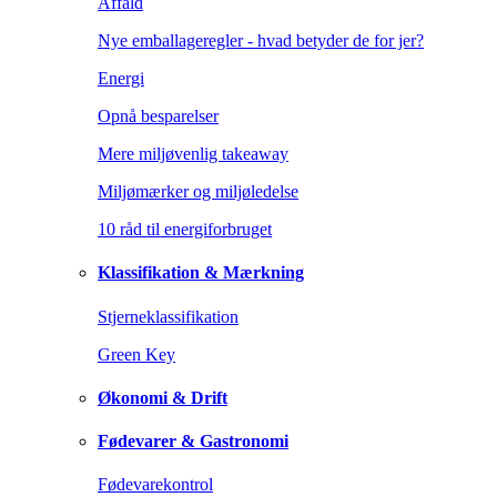
Affald
Nye emballageregler - hvad betyder de for jer?
Energi
Opnå besparelser
Mere miljøvenlig takeaway
Miljømærker og miljøledelse
10 råd til energiforbruget
Klassifikation & Mærkning
Stjerneklassifikation
Green Key
Økonomi & Drift
Fødevarer & Gastronomi
Fødevarekontrol