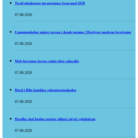
Tivoli planlægger investeringer frem mod 2030
07-08-2026
Campingpladser mister terræn i dansk turisme: Efterlyser moderne lovgivning
07-08-2026
Wolt forventer lavere vækst efter rekordår
07-08-2026
Hotel i Ribe knækker rekrutteringskoden
07-08-2026
Hoteller skal hjælpe turister sikkert ud på cykelstierne
07-08-2026