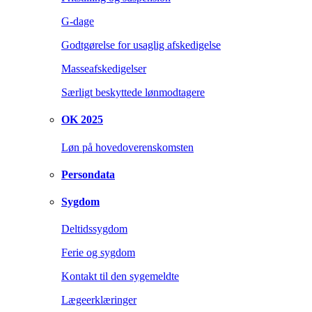
G-dage
Godtgørelse for usaglig afskedigelse
Masseafskedigelser
Særligt beskyttede lønmodtagere
OK 2025
Løn på hovedoverenskomsten
Persondata
Sygdom
Deltidssygdom
Ferie og sygdom
Kontakt til den sygemeldte
Lægeerklæringer