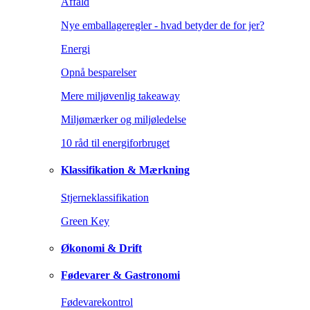
Affald
Nye emballageregler - hvad betyder de for jer?
Energi
Opnå besparelser
Mere miljøvenlig takeaway
Miljømærker og miljøledelse
10 råd til energiforbruget
Klassifikation & Mærkning
Stjerneklassifikation
Green Key
Økonomi & Drift
Fødevarer & Gastronomi
Fødevarekontrol