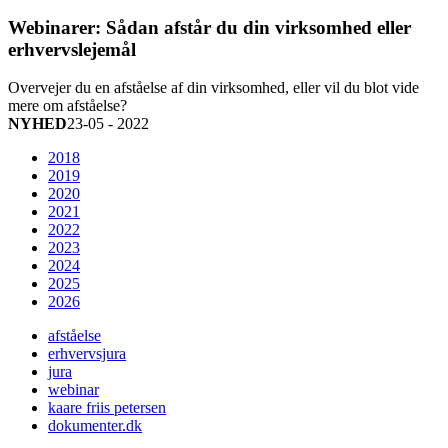
Webinarer: Sådan afstår du din virksomhed eller
erhvervslejemål
Overvejer du en afståelse af din virksomhed, eller vil du blot vide
mere om afståelse?
NYHED
23-05 - 2022
2018
2019
2020
2021
2022
2023
2024
2025
2026
afståelse
erhvervsjura
jura
webinar
kaare friis petersen
dokumenter.dk