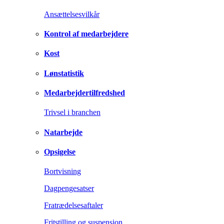
Ansættelsesvilkår
Kontrol af medarbejdere
Kost
Lønstatistik
Medarbejdertilfredshed
Trivsel i branchen
Natarbejde
Opsigelse
Bortvisning
Dagpengesatser
Fratrædelsesaftaler
Fritstilling og suspension