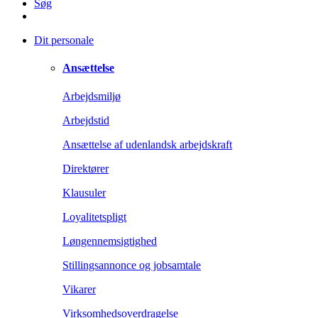
Søg
Dit personale
Ansættelse
Arbejdsmiljø
Arbejdstid
Ansættelse af udenlandsk arbejdskraft
Direktører
Klausuler
Loyalitetspligt
Løngennemsigtighed
Stillingsannonce og jobsamtale
Vikarer
Virksomhedsoverdragelse