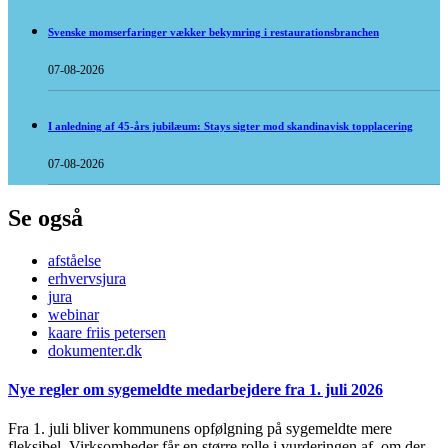
Svenske momserfaringer vækker bekymring i restaurationsbranchen
07-08-2026
I anledning af 45-års jubilæum: Stays sigter mod skandinavisk topplacering
07-08-2026
Se også
afståelse
erhvervsjura
jura
webinar
kaare friis petersen
dokumenter.dk
Nye regler om sygemeldte medarbejdere fra 1. juli 2026
Fra 1. juli bliver kommunens opfølgning på sygemeldte mere
fleksibel. Virksomheder får en større rolle i vurderingen af, om der