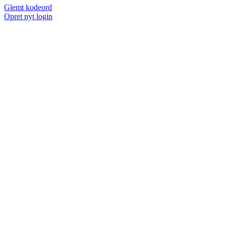
Glemt kodeord
Opret nyt login