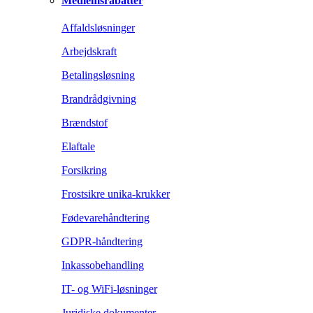
Medlemsrabatter
Affaldsløsninger
Arbejdskraft
Betalingsløsning
Brandrådgivning
Brændstof
Elaftale
Forsikring
Frostsikre unika-krukker
Fødevarehåndtering
GDPR-håndtering
Inkassobehandling
IT- og WiFi-løsninger
Juridiske dokumenter