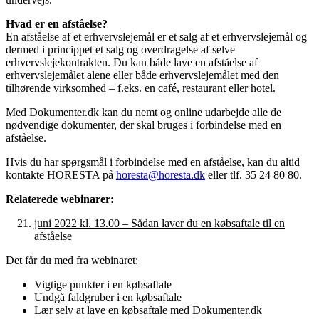
Hvad er en afståelse?
En afståelse af et erhvervslejemål er et salg af et erhvervslejemål og
dermed i princippet et salg og overdragelse af selve
erhvervslejekontrakten. Du kan både lave en afståelse af
erhvervslejemålet alene eller både erhvervslejemålet med den
tilhørende virksomhed – f.eks. en café, restaurant eller hotel.
Med Dokumenter.dk kan du nemt og online udarbejde alle de
nødvendige dokumenter, der skal bruges i forbindelse med en
afståelse.
Hvis du har spørgsmål i forbindelse med en afståelse, kan du altid
kontakte HORESTA på
horesta@horesta.dk
eller tlf. 35 24 80 80.
Relaterede webinarer:
juni 2022 kl. 13.00 – Sådan laver du en købsaftale til en
afståelse
Det får du med fra webinaret:
Vigtige punkter i en købsaftale
Undgå faldgruber i en købsaftale
Lær selv at lave en købsaftale med Dokumenter.dk