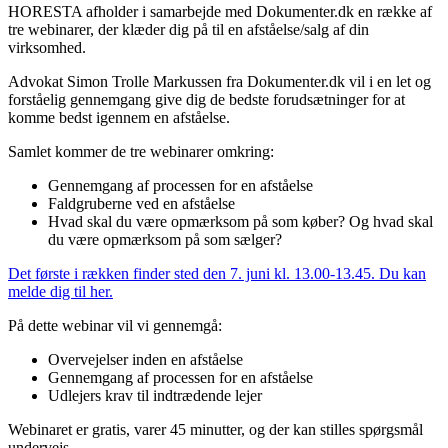
HORESTA afholder i samarbejde med Dokumenter.dk en række af
tre webinarer, der klæder dig på til en afståelse/salg af din
virksomhed.
Advokat Simon Trolle Markussen fra Dokumenter.dk vil i en let og
forståelig gennemgang give dig de bedste forudsætninger for at
komme bedst igennem en afståelse.
Samlet kommer de tre webinarer omkring:
Gennemgang af processen for en afståelse
Faldgruberne ved en afståelse
Hvad skal du være opmærksom på som køber? Og hvad skal
du være opmærksom på som sælger?
Det første i rækken finder sted den 7. juni kl. 13.00-13.45. Du kan
melde dig til her.
På dette webinar vil vi gennemgå:
Overvejelser inden en afståelse
Gennemgang af processen for en afståelse
Udlejers krav til indtrædende lejer
Webinaret er gratis, varer 45 minutter, og der kan stilles spørgsmål
undervejs.