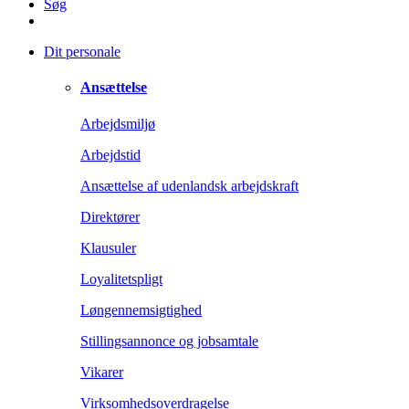
Søg
Dit personale
Ansættelse
Arbejdsmiljø
Arbejdstid
Ansættelse af udenlandsk arbejdskraft
Direktører
Klausuler
Loyalitetspligt
Løngennemsigtighed
Stillingsannonce og jobsamtale
Vikarer
Virksomhedsoverdragelse