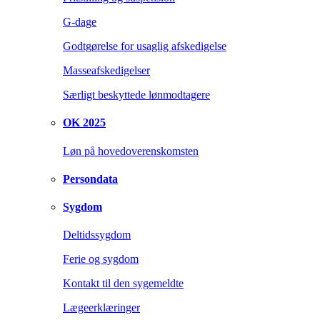
G-dage
Godtgørelse for usaglig afskedigelse
Masseafskedigelser
Særligt beskyttede lønmodtagere
OK 2025
Løn på hovedoverenskomsten
Persondata
Sygdom
Deltidssygdom
Ferie og sygdom
Kontakt til den sygemeldte
Lægeerklæringer