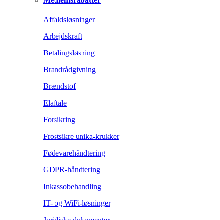
Medlemsrabatter
Affaldsløsninger
Arbejdskraft
Betalingsløsning
Brandrådgivning
Brændstof
Elaftale
Forsikring
Frostsikre unika-krukker
Fødevarehåndtering
GDPR-håndtering
Inkassobehandling
IT- og WiFi-løsninger
Juridiske dokumenter