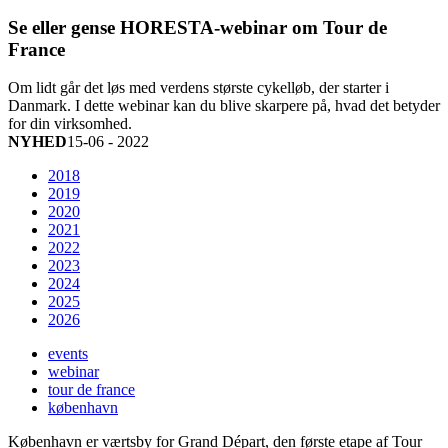
Se eller gense HORESTA-webinar om Tour de
France
Om lidt går det løs med verdens største cykelløb, der starter i
Danmark. I dette webinar kan du blive skarpere på, hvad det betyder
for din virksomhed.
NYHED
15-06 - 2022
2018
2019
2020
2021
2022
2023
2024
2025
2026
events
webinar
tour de france
københavn
København er værtsby for Grand Départ, den første etape af Tour