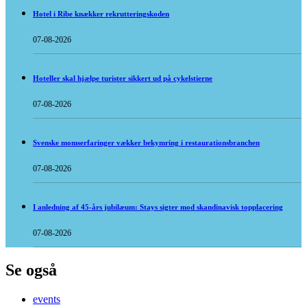
Hotel i Ribe knækker rekrutteringskoden
07-08-2026
Hoteller skal hjælpe turister sikkert ud på cykelstierne
07-08-2026
Svenske momserfaringer vækker bekymring i restaurationsbranchen
07-08-2026
I anledning af 45-års jubilæum: Stays sigter mod skandinavisk topplacering
07-08-2026
Se også
events