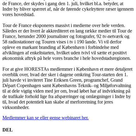
de France, der skydes i gang den 1. juli, hvilket bl.a. betyder, at
Indre by bliver spærret af, når de førende cykelryttere ræser igennem
vores hovedstad.
Tour de France eksponeres massivt i medierne over hele verden.
Således er der hvert år akkrediteret en lang række medier til Tour de
France, herunder 2000 journalister og fotografer, 92 tv-netværk og
58 radiostationer og Touren vises i tv i 190 lande. Vi vil derfor
opleve en markant branding af København i forbindelse med
afviklingen af enkeltstarten, hvilket uden tvivl vil sætte et positivt
økonomisk aftryk på hele vores branche i hele hovedstadsregionen.
For at give HORESTAs medlemmer i København et mere detaljeret
overblik over, hvad der sker i dagene omkring Tour-starten den 1.
juli havde vi inviteret Tine Eriksen Green, programchef, Grand
Départ Copenhagen samt Københavns Teknik- og Miljøforvaltning
til at dele vigtig viden med jer om, hvad løbet har af indvirkning på
de trafikale forhold lige fra afspærringer og omlægninger i Indre by
til, hvad det potentielt kan skabe af merforretning for jeres
virksomheder.
Medlemmer kan se eller gense webinaret her.
DEL