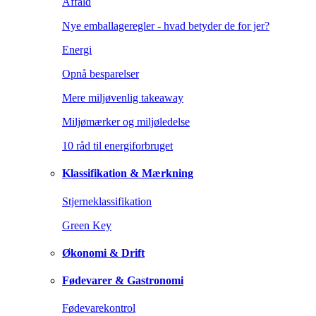
Affald
Nye emballageregler - hvad betyder de for jer?
Energi
Opnå besparelser
Mere miljøvenlig takeaway
Miljømærker og miljøledelse
10 råd til energiforbruget
Klassifikation & Mærkning
Stjerneklassifikation
Green Key
Økonomi & Drift
Fødevarer & Gastronomi
Fødevarekontrol