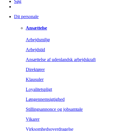
Søg
Dit personale
Ansættelse
Arbejdsmiljø
Arbejdstid
Ansættelse af udenlandsk arbejdskraft
Direktører
Klausuler
Loyalitetspligt
Løngennemsigtighed
Stillingsannonce og jobsamtale
Vikarer
Virksomhedsoverdragelse