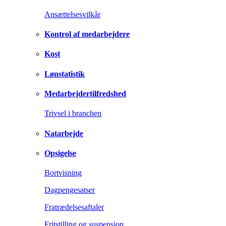
Ansættelsesvilkår
Kontrol af medarbejdere
Kost
Lønstatistik
Medarbejdertilfredshed
Trivsel i branchen
Natarbejde
Opsigelse
Bortvisning
Dagpengesatser
Fratrædelsesaftaler
Fritstilling og suspension