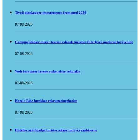
Tivoli planlægger investeringer frem mod 2030
07-08-2026
Campingpladser mister terræn i dansk turisme: Efterlyser moderne lovgivning
07-08-2026
Wolt forventer lavere vækst efter rekordår
07-08-2026
Hotel i Ribe knækker rekrutteringskoden
07-08-2026
Hoteller skal hjælpe turister sikkert ud på cykelstierne