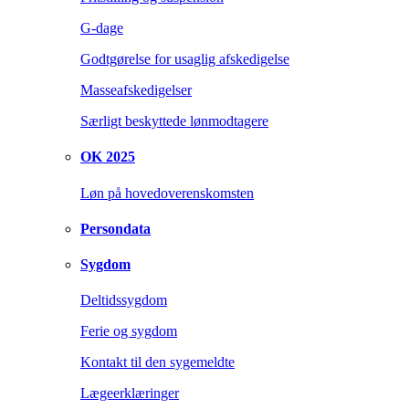
G-dage
Godtgørelse for usaglig afskedigelse
Masseafskedigelser
Særligt beskyttede lønmodtagere
OK 2025
Løn på hovedoverenskomsten
Persondata
Sygdom
Deltidssygdom
Ferie og sygdom
Kontakt til den sygemeldte
Lægeerklæringer