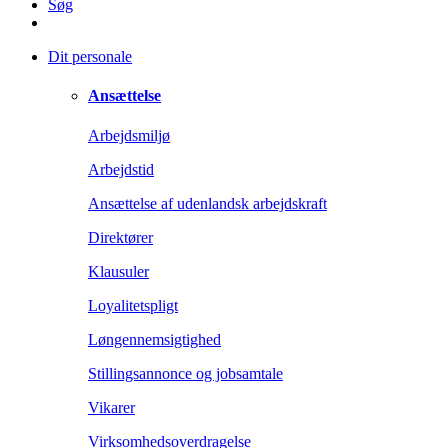
Søg
Dit personale
Ansættelse
Arbejdsmiljø
Arbejdstid
Ansættelse af udenlandsk arbejdskraft
Direktører
Klausuler
Loyalitetspligt
Løngennemsigtighed
Stillingsannonce og jobsamtale
Vikarer
Virksomhedsoverdragelse