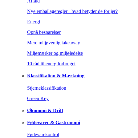
Affald
Nye emballageregler - hvad betyder de for jer?
Energi
Opnå besparelser
Mere miljøvenlig takeaway
Miljømærker og miljøledelse
10 råd til energiforbruget
Klassifikation & Mærkning
Stjerneklassifikation
Green Key
Økonomi & Drift
Fødevarer & Gastronomi
Fødevarekontrol