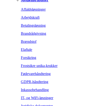
Medlemsrabatter
Affaldsløsninger
Arbejdskraft
Betalingsløsning
Brandrådgivning
Brændstof
Elaftale
Forsikring
Frostsikre unika-krukker
Fødevarehåndtering
GDPR-håndtering
Inkassobehandling
IT- og WiFi-løsninger
Juridiske dokumenter