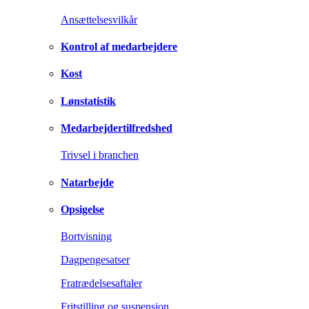
Ansættelsesvilkår
Kontrol af medarbejdere
Kost
Lønstatistik
Medarbejdertilfredshed
Trivsel i branchen
Natarbejde
Opsigelse
Bortvisning
Dagpengesatser
Fratrædelsesaftaler
Fritstilling og suspension