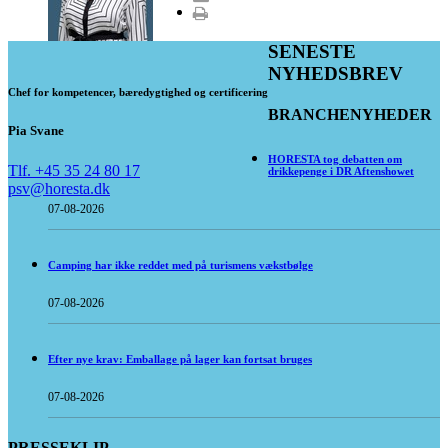
SENESTE
NYHEDSBREV
Chef for kompetencer, bæredygtighed og certificering
BRANCHENYHEDER
Pia Svane
HORESTA tog debatten om
Tlf. +45 35 24 80 17
drikkepenge i DR Aftenshowet
psv@horesta.dk
07-08-2026
Camping har ikke reddet med på turismens vækstbølge
07-08-2026
Efter nye krav: Emballage på lager kan fortsat bruges
07-08-2026
PRESSEKLIP