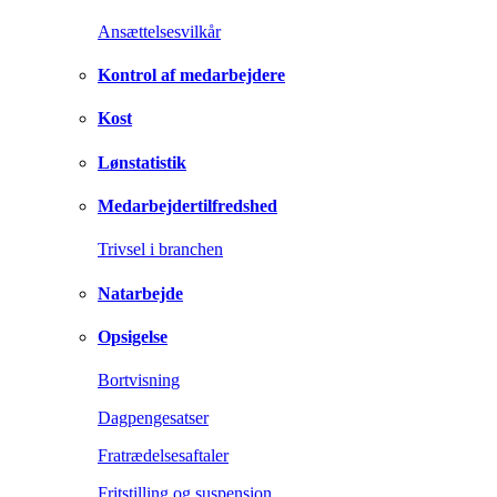
Ansættelsesvilkår
Kontrol af medarbejdere
Kost
Lønstatistik
Medarbejdertilfredshed
Trivsel i branchen
Natarbejde
Opsigelse
Bortvisning
Dagpengesatser
Fratrædelsesaftaler
Fritstilling og suspension