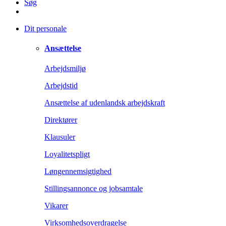
Søg
Dit personale
Ansættelse
Arbejdsmiljø
Arbejdstid
Ansættelse af udenlandsk arbejdskraft
Direktører
Klausuler
Loyalitetspligt
Løngennemsigtighed
Stillingsannonce og jobsamtale
Vikarer
Virksomhedsoverdragelse