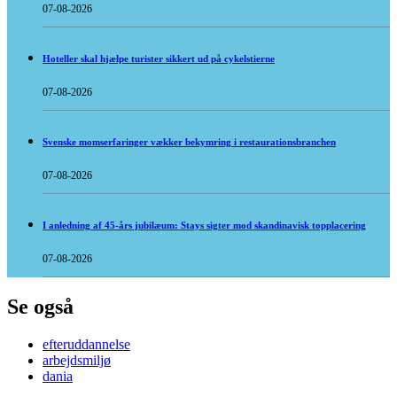
07-08-2026
Hoteller skal hjælpe turister sikkert ud på cykelstierne
07-08-2026
Svenske momserfaringer vækker bekymring i restaurationsbranchen
07-08-2026
I anledning af 45-års jubilæum: Stays sigter mod skandinavisk topplacering
07-08-2026
Se også
efteruddannelse
arbejdsmiljø
dania