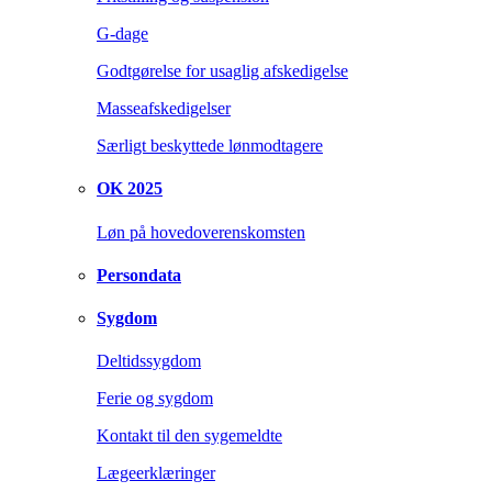
G-dage
Godtgørelse for usaglig afskedigelse
Masseafskedigelser
Særligt beskyttede lønmodtagere
OK 2025
Løn på hovedoverenskomsten
Persondata
Sygdom
Deltidssygdom
Ferie og sygdom
Kontakt til den sygemeldte
Lægeerklæringer