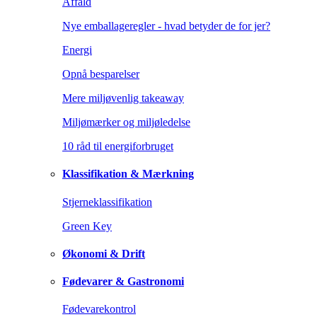
Affald
Nye emballageregler - hvad betyder de for jer?
Energi
Opnå besparelser
Mere miljøvenlig takeaway
Miljømærker og miljøledelse
10 råd til energiforbruget
Klassifikation & Mærkning
Stjerneklassifikation
Green Key
Økonomi & Drift
Fødevarer & Gastronomi
Fødevarekontrol