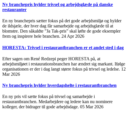
Ny branchepris hylder trivsel og arbejdsglæde på danske
restauranter
En ny branchepris sætter fokus på det gode arbejdsmiljø og hylder
de ildsjæle, der hver dag får samarbejde og arbejdsglæde til at
blomstre. Den såkaldte ”Ja Tak-pris” skal løfte de gode eksempler
frem og inspirere hele branchen.
24 Apr 2026
HORESTA: Trivsel i restaurantbranchen er et andet sted i dag
Efter sagen om René Redzepi peger HORESTA på, at
arbejdsmiljøet i restaurationsbranchen har ændret sig markant. Ifølge
organisationen er der i dag langt større fokus på trivsel og ledelse.
12
Mar 2026
Ny branchepris hylder hverdagshelte i restaurantbranchen
En ny pris vil sætte fokus på trivsel og samarbejde i
restaurantbranchen. Medarbejdere og ledere kan nu nominere
kolleger, der bidrager til gode arbejdsdage.
05 Mar 2026