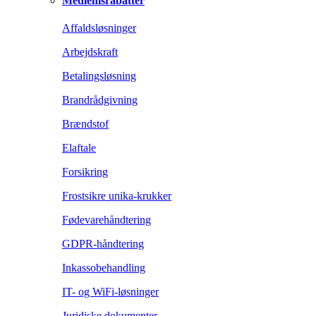
Medlemsrabatter
Affaldsløsninger
Arbejdskraft
Betalingsløsning
Brandrådgivning
Brændstof
Elaftale
Forsikring
Frostsikre unika-krukker
Fødevarehåndtering
GDPR-håndtering
Inkassobehandling
IT- og WiFi-løsninger
Juridiske dokumenter