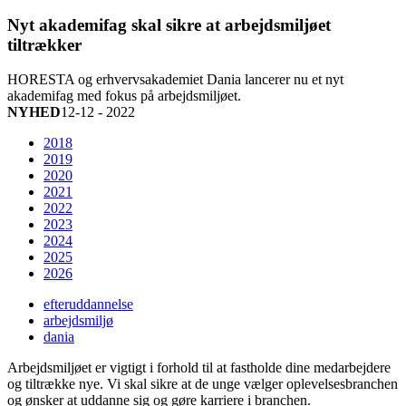
Nyt akademifag skal sikre at arbejdsmiljøet
tiltrækker
HORESTA og erhvervsakademiet Dania lancerer nu et nyt
akademifag med fokus på arbejdsmiljøet.
NYHED
12-12 - 2022
2018
2019
2020
2021
2022
2023
2024
2025
2026
efteruddannelse
arbejdsmiljø
dania
Arbejdsmiljøet er vigtigt i forhold til at fastholde dine medarbejdere
og tiltrække nye. Vi skal sikre at de unge vælger oplevelsesbranchen
og ønsker at uddanne sig og gøre karriere i branchen.