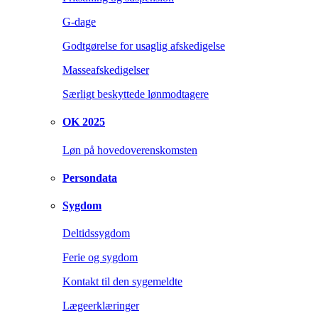
G-dage
Godtgørelse for usaglig afskedigelse
Masseafskedigelser
Særligt beskyttede lønmodtagere
OK 2025
Løn på hovedoverenskomsten
Persondata
Sygdom
Deltidssygdom
Ferie og sygdom
Kontakt til den sygemeldte
Lægeerklæringer