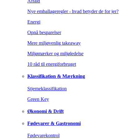
Affald
Nye emballageregler - hvad betyder de for jer?
Energi
Opnå besparelser
Mere miljøvenlig takeaway
Miljømærker og miljøledelse
10 råd til energiforbruget
Klassifikation & Mærkning
Stjerneklassifikation
Green Key
Økonomi & Drift
Fødevarer & Gastronomi
Fødevarekontrol