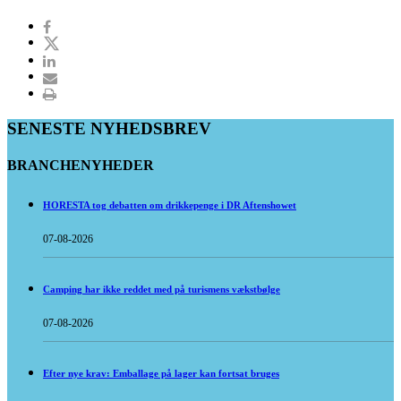
SENESTE NYHEDSBREV
BRANCHENYHEDER
HORESTA tog debatten om drikkepenge i DR Aftenshowet
07-08-2026
Camping har ikke reddet med på turismens vækstbølge
07-08-2026
Efter nye krav: Emballage på lager kan fortsat bruges