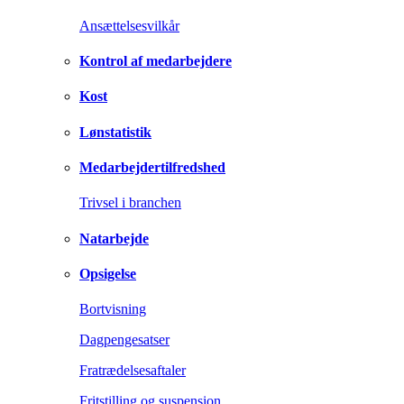
Ansættelsesvilkår
Kontrol af medarbejdere
Kost
Lønstatistik
Medarbejdertilfredshed
Trivsel i branchen
Natarbejde
Opsigelse
Bortvisning
Dagpengesatser
Fratrædelsesaftaler
Fritstilling og suspension