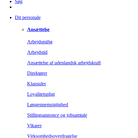
Søg
Dit personale
Ansættelse
Arbejdsmiljø
Arbejdstid
Ansættelse af udenlandsk arbejdskraft
Direktører
Klausuler
Loyalitetspligt
Løngennemsigtighed
Stillingsannonce og jobsamtale
Vikarer
Virksomhedsoverdragelse