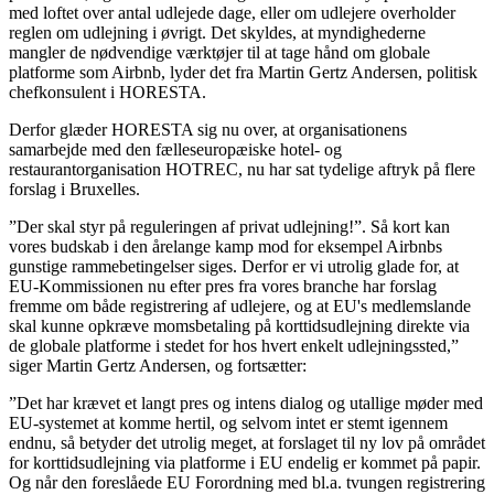
med loftet over antal udlejede dage, eller om udlejere overholder
reglen om udlejning i øvrigt. Det skyldes, at myndighederne
mangler de nødvendige værktøjer til at tage hånd om globale
platforme som Airbnb, lyder det fra Martin Gertz Andersen, politisk
chefkonsulent i HORESTA.
Derfor glæder HORESTA sig nu over, at organisationens
samarbejde med den fælleseuropæiske hotel- og
restaurantorganisation HOTREC, nu har sat tydelige aftryk på flere
forslag i Bruxelles.
”Der skal styr på reguleringen af privat udlejning!”. Så kort kan
vores budskab i den årelange kamp mod for eksempel Airbnbs
gunstige rammebetingelser siges. Derfor er vi utrolig glade for, at
EU-Kommissionen nu efter pres fra vores branche har forslag
fremme om både registrering af udlejere, og at EU's medlemslande
skal kunne opkræve momsbetaling på korttidsudlejning direkte via
de globale platforme i stedet for hos hvert enkelt udlejningssted,”
siger Martin Gertz Andersen, og fortsætter:
”Det har krævet et langt pres og intens dialog og utallige møder med
EU-systemet at komme hertil, og selvom intet er stemt igennem
endnu, så betyder det utrolig meget, at forslaget til ny lov på området
for korttidsudlejning via platforme i EU endelig er kommet på papir.
Og når den foreslåede EU Forordning med bl.a. tvungen registrering