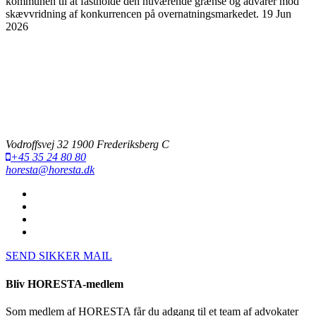
kommunen til at fastholde den nuværende grænse og advarer mod
skævvridning af konkurrencen på overnatningsmarkedet.
19 Jun
2026
Vodroffsvej 32 1900 Frederiksberg C
+45 35 24 80 80
horesta@horesta.dk
SEND SIKKER MAIL
Bliv HORESTA-medlem
Som medlem af HORESTA får du adgang til et team af advokater