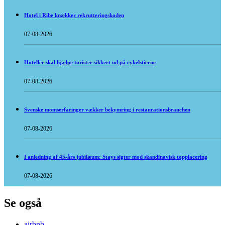
Hotel i Ribe knækker rekrutteringskoden
07-08-2026
Hoteller skal hjælpe turister sikkert ud på cykelstierne
07-08-2026
Svenske momserfaringer vækker bekymring i restaurationsbranchen
07-08-2026
I anledning af 45-års jubilæum: Stays sigter mod skandinavisk topplacering
07-08-2026
Se også
airbnb