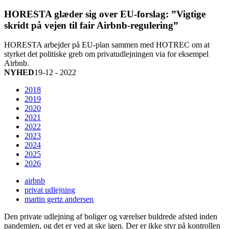
HORESTA glæder sig over EU-forslag: ”Vigtige
skridt på vejen til fair Airbnb-regulering”
HORESTA arbejder på EU-plan sammen med HOTREC om at
styrket det politiske greb om privatudlejningen via for eksempel
Airbnb.
NYHED
19-12 - 2022
2018
2019
2020
2021
2022
2023
2024
2025
2026
airbnb
privat udlejning
martin gertz andersen
Den private udlejning af boliger og værelser buldrede afsted inden
pandemien, og det er ved at ske igen. Der er ikke styr på kontrollen