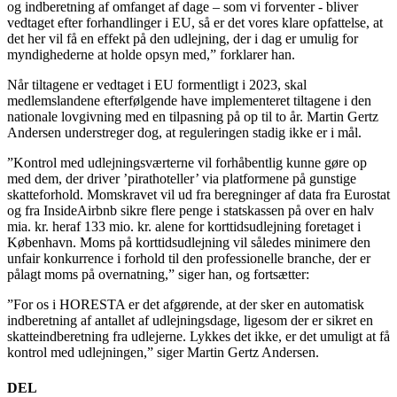
og indberetning af omfanget af dage – som vi forventer - bliver
vedtaget efter forhandlinger i EU, så er det vores klare opfattelse, at
det her vil få en effekt på den udlejning, der i dag er umulig for
myndighederne at holde opsyn med,” forklarer han.
Når tiltagene er vedtaget i EU formentligt i 2023, skal
medlemslandene efterfølgende have implementeret tiltagene i den
nationale lovgivning med en tilpasning på op til to år. Martin Gertz
Andersen understreger dog, at reguleringen stadig ikke er i mål.
”Kontrol med udlejningsværterne vil forhåbentlig kunne gøre op
med dem, der driver ’pirathoteller’ via platformene på gunstige
skatteforhold. Momskravet vil ud fra beregninger af data fra Eurostat
og fra InsideAirbnb sikre flere penge i statskassen på over en halv
mia. kr. heraf 133 mio. kr. alene for korttidsudlejning foretaget i
København. Moms på korttidsudlejning vil således minimere den
unfair konkurrence i forhold til den professionelle branche, der er
pålagt moms på overnatning,” siger han, og fortsætter:
”For os i HORESTA er det afgørende, at der sker en automatisk
indberetning af antallet af udlejningsdage, ligesom der er sikret en
skatteindberetning fra udlejerne. Lykkes det ikke, er det umuligt at få
kontrol med udlejningen,” siger Martin Gertz Andersen.
DEL