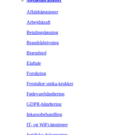
Medlemsrabatter
Affaldsløsninger
Arbejdskraft
Betalingsløsning
Brandrådgivning
Brændstof
Elaftale
Forsikring
Frostsikre unika-krukker
Fødevarehåndtering
GDPR-håndtering
Inkassobehandling
IT- og WiFi-løsninger
Juridiske dokumenter