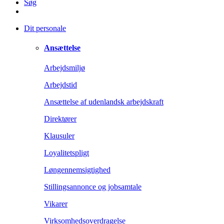
Søg
Dit personale
Ansættelse
Arbejdsmiljø
Arbejdstid
Ansættelse af udenlandsk arbejdskraft
Direktører
Klausuler
Loyalitetspligt
Løngennemsigtighed
Stillingsannonce og jobsamtale
Vikarer
Virksomhedsoverdragelse