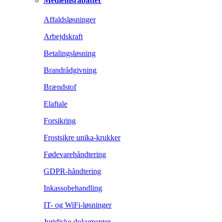
Medlemsrabatter
Affaldsløsninger
Arbejdskraft
Betalingsløsning
Brandrådgivning
Brændstof
Elaftale
Forsikring
Frostsikre unika-krukker
Fødevarehåndtering
GDPR-håndtering
Inkassobehandling
IT- og WiFi-løsninger
Juridiske dokumenter