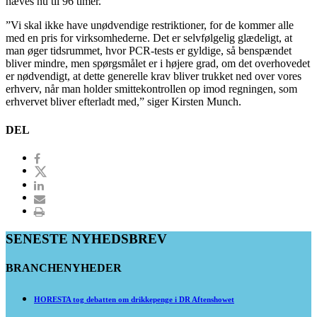
hæves nu til 96 timer.
”Vi skal ikke have unødvendige restriktioner, for de kommer alle
med en pris for virksomhederne. Det er selvfølgelig glædeligt, at
man øger tidsrummet, hvor PCR-tests er gyldige, så benspændet
bliver mindre, men spørgsmålet er i højere grad, om det overhovedet
er nødvendigt, at dette generelle krav bliver trukket ned over vores
erhverv, når man holder smittekontrollen op imod regningen, som
erhvervet bliver efterladt med,” siger Kirsten Munch.
DEL
SENESTE NYHEDSBREV
BRANCHENYHEDER
HORESTA tog debatten om drikkepenge i DR Aftenshowet