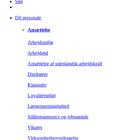
Søg
Dit personale
Ansættelse
Arbejdsmiljø
Arbejdstid
Ansættelse af udenlandsk arbejdskraft
Direktører
Klausuler
Loyalitetspligt
Løngennemsigtighed
Stillingsannonce og jobsamtale
Vikarer
Virksomhedsoverdragelse