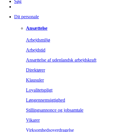
Søg
Dit personale
Ansættelse
Arbejdsmiljø
Arbejdstid
Ansættelse af udenlandsk arbejdskraft
Direktører
Klausuler
Loyalitetspligt
Løngennemsigtighed
Stillingsannonce og jobsamtale
Vikarer
Virksomhedsoverdragelse