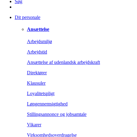
Søg
Dit personale
Ansættelse
Arbejdsmiljø
Arbejdstid
Ansættelse af udenlandsk arbejdskraft
Direktører
Klausuler
Loyalitetspligt
Løngennemsigtighed
Stillingsannonce og jobsamtale
Vikarer
Virksomhedsoverdragelse