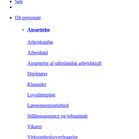
Søg
Dit personale
Ansættelse
Arbejdsmiljø
Arbejdstid
Ansættelse af udenlandsk arbejdskraft
Direktører
Klausuler
Loyalitetspligt
Løngennemsigtighed
Stillingsannonce og jobsamtale
Vikarer
Virksomhedsoverdragelse