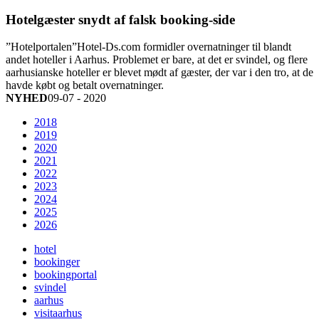
Hotelgæster snydt af falsk booking-side
”Hotelportalen”Hotel-Ds.com formidler overnatninger til blandt
andet hoteller i Aarhus. Problemet er bare, at det er svindel, og flere
aarhusianske hoteller er blevet mødt af gæster, der var i den tro, at de
havde købt og betalt overnatninger.
NYHED
09-07 - 2020
2018
2019
2020
2021
2022
2023
2024
2025
2026
hotel
bookinger
bookingportal
svindel
aarhus
visitaarhus