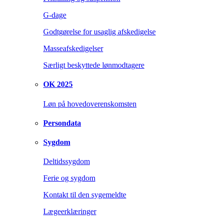
G-dage
Godtgørelse for usaglig afskedigelse
Masseafskedigelser
Særligt beskyttede lønmodtagere
OK 2025
Løn på hovedoverenskomsten
Persondata
Sygdom
Deltidssygdom
Ferie og sygdom
Kontakt til den sygemeldte
Lægeerklæringer