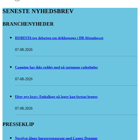
SENESTE NYHEDSBREV
BRANCHENYHEDER
HORESTA tog debatten om drikkepenge i DR Aftenshowet
07-08-2026
Camping har ikke reddet med på turismens vækstbølge
07-08-2026
Efter nye krav: Emballage på lager kan fortsat bruges
07-08-2026
PRESSEKLIP
Norrlyst åbner burgerrestaurant med Casper Drømme