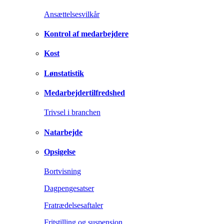
Ansættelsesvilkår
Kontrol af medarbejdere
Kost
Lønstatistik
Medarbejdertilfredshed
Trivsel i branchen
Natarbejde
Opsigelse
Bortvisning
Dagpengesatser
Fratrædelsesaftaler
Fritstilling og suspension