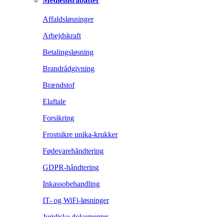
Medlemsrabatter
Affaldsløsninger
Arbejdskraft
Betalingsløsning
Brandrådgivning
Brændstof
Elaftale
Forsikring
Frostsikre unika-krukker
Fødevarehåndtering
GDPR-håndtering
Inkassobehandling
IT- og WiFi-løsninger
Juridiske dokumenter