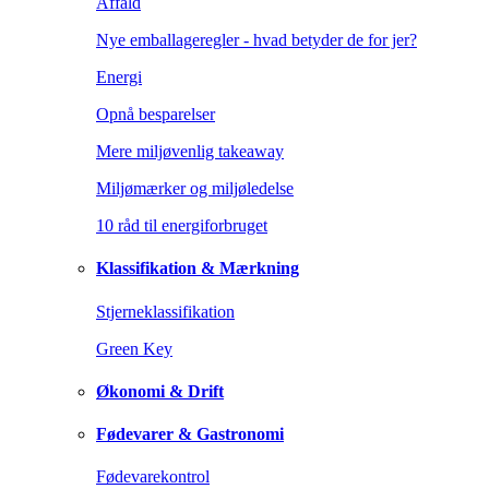
Affald
Nye emballageregler - hvad betyder de for jer?
Energi
Opnå besparelser
Mere miljøvenlig takeaway
Miljømærker og miljøledelse
10 råd til energiforbruget
Klassifikation & Mærkning
Stjerneklassifikation
Green Key
Økonomi & Drift
Fødevarer & Gastronomi
Fødevarekontrol