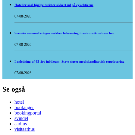
Hoteller skal hjælpe turister sikkert ud på cykelstierne
07-08-2026
Svenske momserfaringer vækker bekymring i restaurationsbranchen
07-08-2026
I anledning af 45-års jubilæum: Stays sigter mod skandinavisk topplacering
07-08-2026
Se også
hotel
bookinger
bookingportal
svindel
aarhus
visitaarhus