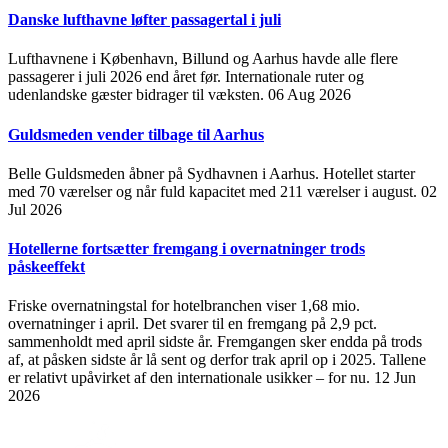
Danske lufthavne løfter passagertal i juli
Lufthavnene i København, Billund og Aarhus havde alle flere
passagerer i juli 2026 end året før. Internationale ruter og
udenlandske gæster bidrager til væksten.
06 Aug 2026
Guldsmeden vender tilbage til Aarhus
Belle Guldsmeden åbner på Sydhavnen i Aarhus. Hotellet starter
med 70 værelser og når fuld kapacitet med 211 værelser i august.
02
Jul 2026
Hotellerne fortsætter fremgang i overnatninger trods
påskeeffekt
Friske overnatningstal for hotelbranchen viser 1,68 mio.
overnatninger i april. Det svarer til en fremgang på 2,9 pct.
sammenholdt med april sidste år. Fremgangen sker endda på trods
af, at påsken sidste år lå sent og derfor trak april op i 2025. Tallene
er relativt upåvirket af den internationale usikker – for nu.
12 Jun
2026