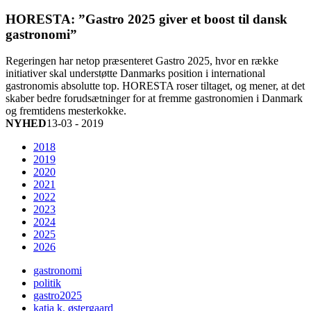
HORESTA: ”Gastro 2025 giver et boost til dansk
gastronomi”
Regeringen har netop præsenteret Gastro 2025, hvor en række
initiativer skal understøtte Danmarks position i international
gastronomis absolutte top. HORESTA roser tiltaget, og mener, at det
skaber bedre forudsætninger for at fremme gastronomien i Danmark
og fremtidens mesterkokke.
NYHED
13-03 - 2019
2018
2019
2020
2021
2022
2023
2024
2025
2026
gastronomi
politik
gastro2025
katia k. østergaard