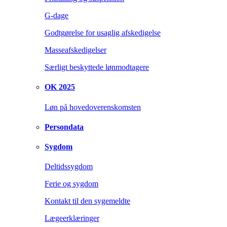
G-dage
Godtgørelse for usaglig afskedigelse
Masseafskedigelser
Særligt beskyttede lønmodtagere
OK 2025
Løn på hovedoverenskomsten
Persondata
Sygdom
Deltidssygdom
Ferie og sygdom
Kontakt til den sygemeldte
Lægeerklæringer