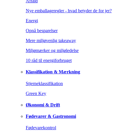
Affald
Nye emballageregler - hvad betyder de for jer?
Energi
Opnå besparelser
Mere miljøvenlig takeaway
Miljømærker og miljøledelse
10 råd til energiforbruget
Klassifikation & Mærkning
Stjerneklassifikation
Green Key
Økonomi & Drift
Fødevarer & Gastronomi
Fødevarekontrol