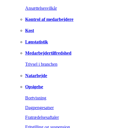
Ansættelsesvilkår
Kontrol af medarbejdere
Kost
Lønstatistik
Medarbejdertilfredshed
Trivsel i branchen
Natarbejde
Opsigelse
Bortvisning
Dagpengesatser
Fratrædelsesaftaler
Fritstilling og suspension