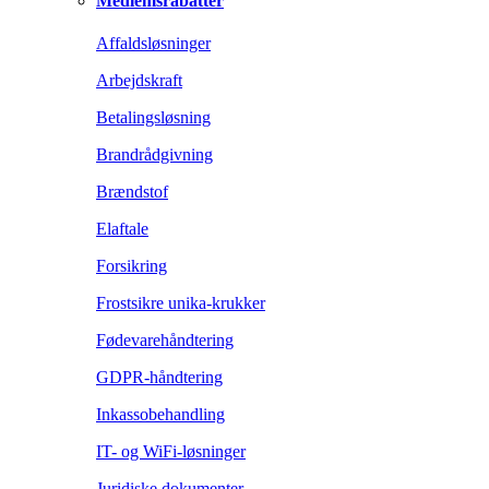
Medlemsrabatter
Affaldsløsninger
Arbejdskraft
Betalingsløsning
Brandrådgivning
Brændstof
Elaftale
Forsikring
Frostsikre unika-krukker
Fødevarehåndtering
GDPR-håndtering
Inkassobehandling
IT- og WiFi-løsninger
Juridiske dokumenter