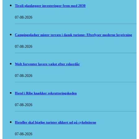
Tivoli planlægger investeringer frem mod 2030
07-08-2026
Campingpladser mister terræn i dansk turisme: Efterlyser moderne lovgivning
07-08-2026
Wolt forventer lavere vækst efter rekordår
07-08-2026
Hotel i Ribe knækker rekrutteringskoden
07-08-2026
Hoteller skal hjælpe turister sikkert ud på cykelstierne
07-08-2026