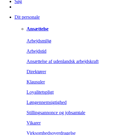
Søg
Dit personale
Ansættelse
Arbejdsmiljø
Arbejdstid
Ansættelse af udenlandsk arbejdskraft
Direktører
Klausuler
Loyalitetspligt
Løngennemsigtighed
Stillingsannonce og jobsamtale
Vikarer
Virksomhedsoverdragelse