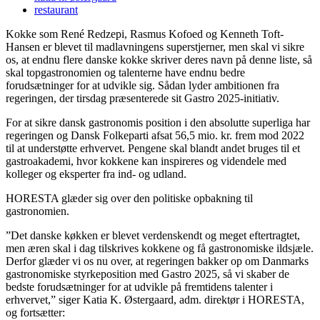
restaurant
Kokke som René Redzepi, Rasmus Kofoed og Kenneth Toft-
Hansen er blevet til madlavningens superstjerner, men skal vi sikre
os, at endnu flere danske kokke skriver deres navn på denne liste, så
skal topgastronomien og talenterne have endnu bedre
forudsætninger for at udvikle sig. Sådan lyder ambitionen fra
regeringen, der tirsdag præsenterede sit Gastro 2025-initiativ.
For at sikre dansk gastronomis position i den absolutte superliga har
regeringen og Dansk Folkeparti afsat 56,5 mio. kr. frem mod 2022
til at understøtte erhvervet. Pengene skal blandt andet bruges til et
gastroakademi, hvor kokkene kan inspireres og videndele med
kolleger og eksperter fra ind- og udland.
HORESTA glæder sig over den politiske opbakning til
gastronomien.
”Det danske køkken er blevet verdenskendt og meget eftertragtet,
men æren skal i dag tilskrives kokkene og få gastronomiske ildsjæle.
Derfor glæder vi os nu over, at regeringen bakker op om Danmarks
gastronomiske styrkeposition med Gastro 2025, så vi skaber de
bedste forudsætninger for at udvikle på fremtidens talenter i
erhvervet,” siger Katia K. Østergaard, adm. direktør i HORESTA,
og fortsætter: