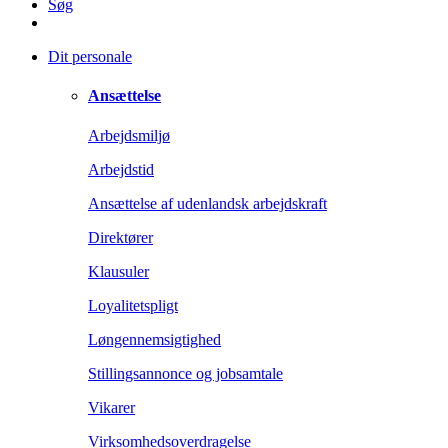
Søg
Dit personale
Ansættelse
Arbejdsmiljø
Arbejdstid
Ansættelse af udenlandsk arbejdskraft
Direktører
Klausuler
Loyalitetspligt
Løngennemsigtighed
Stillingsannonce og jobsamtale
Vikarer
Virksomhedsoverdragelse