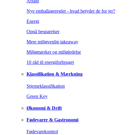
Affald
Nye emballageregler - hvad betyder de for jer?
Energi
Opnå besparelser
Mere miljøvenlig takeaway
Miljømærker og miljøledelse
10 råd til energiforbruget
Klassifikation & Mærkning
Stjerneklassifikation
Green Key
Økonomi & Drift
Fødevarer & Gastronomi
Fødevarekontrol