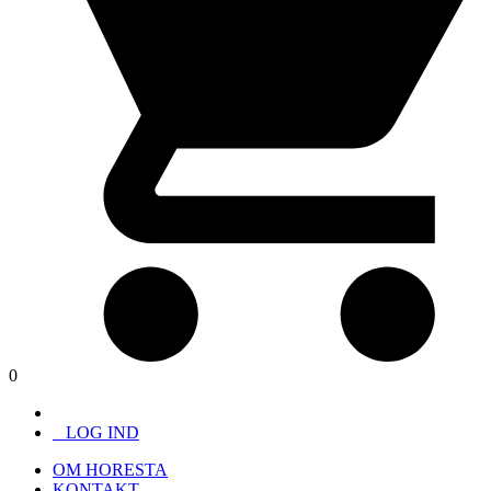
0
LOG IND
OM HORESTA
KONTAKT