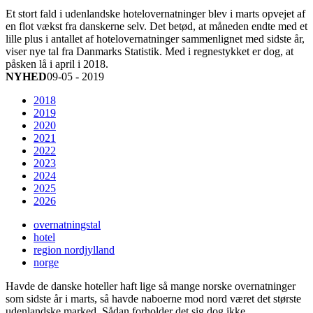
Et stort fald i udenlandske hotelovernatninger blev i marts opvejet af
en flot vækst fra danskerne selv. Det betød, at måneden endte med et
lille plus i antallet af hotelovernatninger sammenlignet med sidste år,
viser nye tal fra Danmarks Statistik. Med i regnestykket er dog, at
påsken lå i april i 2018.
NYHED
09-05 - 2019
2018
2019
2020
2021
2022
2023
2024
2025
2026
overnatningstal
hotel
region nordjylland
norge
Havde de danske hoteller haft lige så mange norske overnatninger
som sidste år i marts, så havde naboerne mod nord været det største
udenlandske marked. Sådan forholder det sig dog ikke.