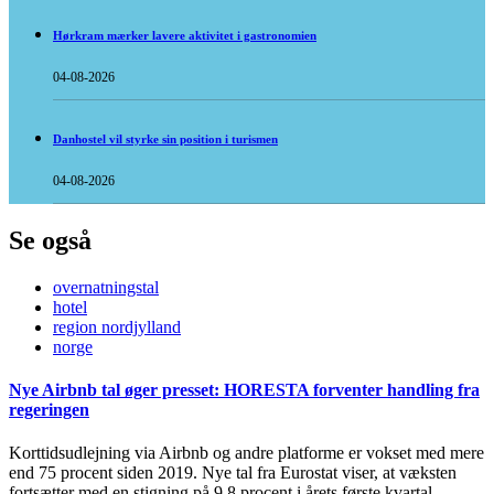
Hørkram mærker lavere aktivitet i gastronomien
04-08-2026
Danhostel vil styrke sin position i turismen
04-08-2026
Se også
overnatningstal
hotel
region nordjylland
norge
Nye Airbnb tal øger presset: HORESTA forventer handling fra
regeringen
Korttidsudlejning via Airbnb og andre platforme er vokset med mere
end 75 procent siden 2019. Nye tal fra Eurostat viser, at væksten
fortsætter med en stigning på 9,8 procent i årets første kvartal.