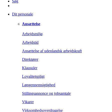
Søg
Dit personale
Ansættelse
Arbejdsmiljø
Arbejdstid
Ansættelse af udenlandsk arbejdskraft
Direktører
Klausuler
Loyalitetspligt
Løngennemsigtighed
Stillingsannonce og jobsamtale
Vikarer
Virksomhedsoverdragelse