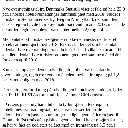
Nye overnatningstal fra Danmarks Statistik viser et fald på hele 23,0
pct. i norske hotelovernatninger sammenlignet med 2018. Faldet i
norske turister rammer særligt Region Nordjylland, der som den
eneste region havde færre overnatninger end i marts 2018, mens alle
de øvrige regioner oplever vækstrater mellem 2,0 og 5,4 pct.
Men antallet af norske besøgende er ikke det eneste, der lider et
knæk sammenlignet med 2018. Faktisk falder det samlede antal
udenlandske overnatninger med hele 6,5 pct., hvilket er første fald i
antallet udenlandske turister sammenlignet med samme måned året
før siden april 2018.
Samlet set opvejes denne udvikling dog af en vækst i danske
overnatninger, og derfor ender måneden med en fremgang på 1,2
pct. sammenlignet med 2018.
Der er dog en forklaring på udviklingen i hotelovernatninger, lyder
det fra HORESTAs formand, Jens Zimmer Christensen.
”Påskens placering har altid en betydning for udviklingen i
hotellernes overnatningstal, og det gælder særligt for de
internationale rejsende, som bruger helligdagene på ferierejser til
Danmark. På trods af at påskedagene endnu ikke er opgjort for i år,
så har vi fået en god start på året med en fremgang på 3,5 pct. i