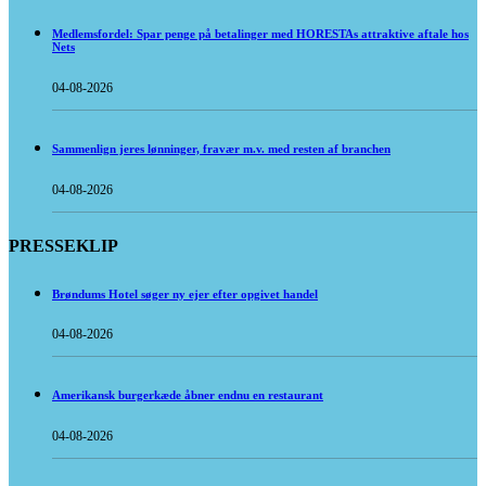
Medlemsfordel: Spar penge på betalinger med HORESTAs attraktive aftale hos
Nets
04-08-2026
Sammenlign jeres lønninger, fravær m.v. med resten af branchen
04-08-2026
PRESSEKLIP
Brøndums Hotel søger ny ejer efter opgivet handel
04-08-2026
Amerikansk burgerkæde åbner endnu en restaurant
04-08-2026