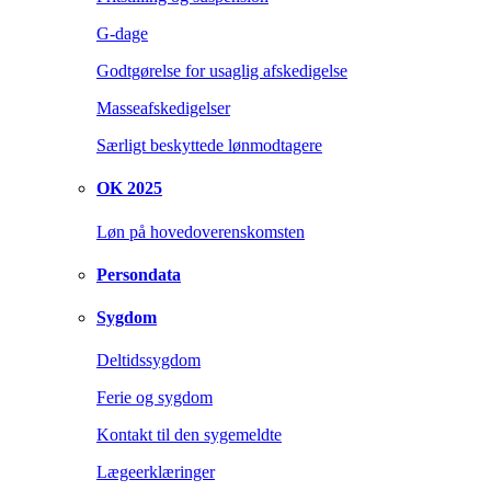
G-dage
Godtgørelse for usaglig afskedigelse
Masseafskedigelser
Særligt beskyttede lønmodtagere
OK 2025
Løn på hovedoverenskomsten
Persondata
Sygdom
Deltidssygdom
Ferie og sygdom
Kontakt til den sygemeldte
Lægeerklæringer