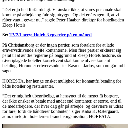
”Det er jo helt forfærdeligt. Vi ønsker ikke, at vores personale skal
komme på arbejde og føle sig utrygge. Og det er årsagen til, at vi
råber vagt i gevær nu,” sagde Peter Haaber, direktør for hotelkæden
Zleep Hotels.
Se:
TV2/Lorry: Hotel: 3 røverier på en måned
På Christiansborg er der ingen partier, som fortalere for at lade
erhvervsdrivende sløjfe kontanterne. Men flere partier erklærer sig
parat til at ændre reglerne på baggrund af Zleep Hotels historie, så
røveriplagede hoteller konsekvent skal kunne afvise kontant
betaling. Herunder erhvervsminister Rasmus Jarlov, som nu går ind i
sagen.
HORESTA, har længe ønsket mulighed for kontantfri betaling for
både hoteller og restauranter.
”Det er mig helt ubegribeligt, at hensynet til de meget få borgere,
der ikke ønsker at betale med andet end kontanter, er større, end til
de medarbejdere, der hver dag går på arbejde, og desværre er udsat
for fare, fordi de håndterer kontanter,” siger Katia K. Østergaard,
adm. direktør i hotellernes brancheorganisation, HORESTA.