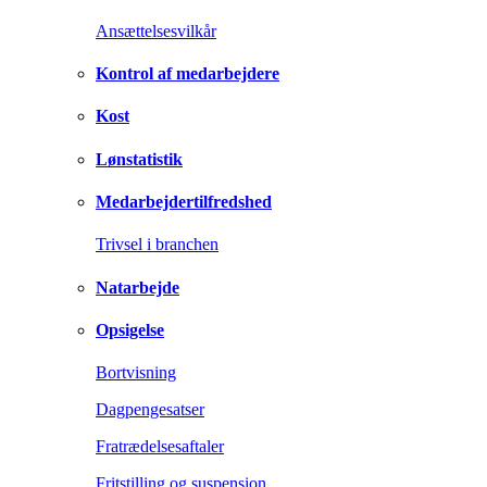
Ansættelsesvilkår
Kontrol af medarbejdere
Kost
Lønstatistik
Medarbejdertilfredshed
Trivsel i branchen
Natarbejde
Opsigelse
Bortvisning
Dagpengesatser
Fratrædelsesaftaler
Fritstilling og suspension