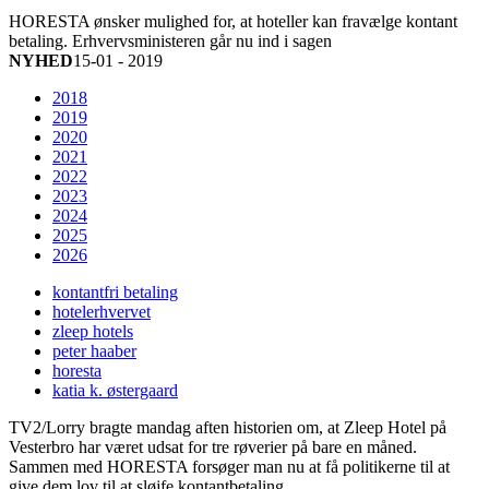
HORESTA ønsker mulighed for, at hoteller kan fravælge kontant
betaling. Erhvervsministeren går nu ind i sagen
NYHED
15-01 - 2019
2018
2019
2020
2021
2022
2023
2024
2025
2026
kontantfri betaling
hotelerhvervet
zleep hotels
peter haaber
horesta
katia k. østergaard
TV2/Lorry bragte mandag aften historien om, at Zleep Hotel på
Vesterbro har været udsat for tre røverier på bare en måned.
Sammen med HORESTA forsøger man nu at få politikerne til at
give dem lov til at sløjfe kontantbetaling.