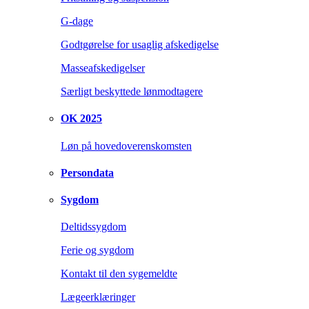
G-dage
Godtgørelse for usaglig afskedigelse
Masseafskedigelser
Særligt beskyttede lønmodtagere
OK 2025
Løn på hovedoverenskomsten
Persondata
Sygdom
Deltidssygdom
Ferie og sygdom
Kontakt til den sygemeldte
Lægeerklæringer