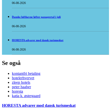
06-08-2026
Danske lufthavne løfter passagertal i juli
06-08-2026
HORESTA advarer mod dansk turismeskat
06-08-2026
Se også
kontantfri betaling
hotelerhvervet
zleep hotels
peter haaber
horesta
katia k. østergaard
HORESTA advarer mod dansk turismeskat