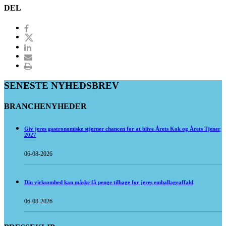
DEL
SENESTE NYHEDSBREV
BRANCHENYHEDER
Giv jeres gastronomiske stjerner chancen for at blive Årets Kok og Årets Tjener
2027
06-08-2026
Din virksomhed kan måske få penge tilbage for jeres emballageaffald
06-08-2026