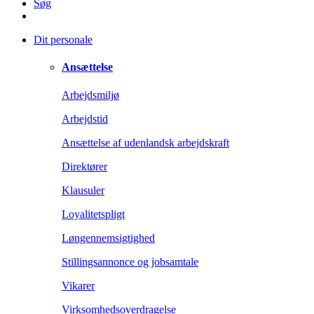
Søg
Dit personale
Ansættelse
Arbejdsmiljø
Arbejdstid
Ansættelse af udenlandsk arbejdskraft
Direktører
Klausuler
Loyalitetspligt
Løngennemsigtighed
Stillingsannonce og jobsamtale
Vikarer
Virksomhedsoverdragelse