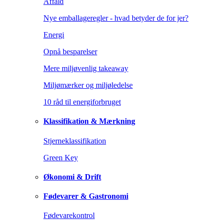
Affald
Nye emballageregler - hvad betyder de for jer?
Energi
Opnå besparelser
Mere miljøvenlig takeaway
Miljømærker og miljøledelse
10 råd til energiforbruget
Klassifikation & Mærkning
Stjerneklassifikation
Green Key
Økonomi & Drift
Fødevarer & Gastronomi
Fødevarekontrol