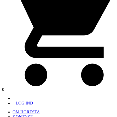
0
LOG IND
OM HORESTA
KONTAKT