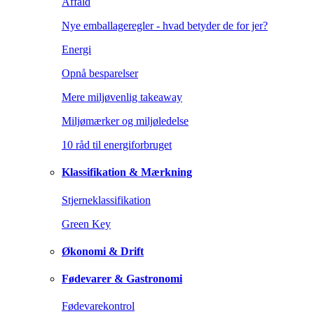
Affald
Nye emballageregler - hvad betyder de for jer?
Energi
Opnå besparelser
Mere miljøvenlig takeaway
Miljømærker og miljøledelse
10 råd til energiforbruget
Klassifikation & Mærkning
Stjerneklassifikation
Green Key
Økonomi & Drift
Fødevarer & Gastronomi
Fødevarekontrol