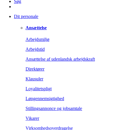
Søg
Dit personale
Ansættelse
Arbejdsmiljø
Arbejdstid
Ansættelse af udenlandsk arbejdskraft
Direktører
Klausuler
Loyalitetspligt
Løngennemsigtighed
Stillingsannonce og jobsamtale
Vikarer
Virksomhedsoverdragelse