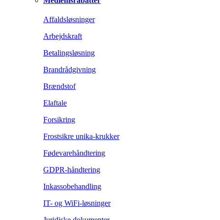
Medlemsrabatter
Affaldsløsninger
Arbejdskraft
Betalingsløsning
Brandrådgivning
Brændstof
Elaftale
Forsikring
Frostsikre unika-krukker
Fødevarehåndtering
GDPR-håndtering
Inkassobehandling
IT- og WiFi-løsninger
Juridiske dokumenter