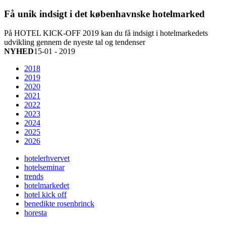
Få unik indsigt i det københavnske hotelmarked
På HOTEL KICK-OFF 2019 kan du få indsigt i hotelmarkedets
udvikling gennem de nyeste tal og tendenser
NYHED
15-01 - 2019
2018
2019
2020
2021
2022
2023
2024
2025
2026
hotelerhvervet
hotelseminar
trends
hotelmarkedet
hotel kick off
benedikte rosenbrinck
horesta