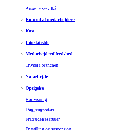
Ansættelsesvilkår
Kontrol af medarbejdere
Kost
Lønstatistik
Medarbejdertilfredshed
Trivsel i branchen
Natarbejde
Opsigelse
Bortvisning
Dagpengesatser
Fratrædelsesaftaler
Fritstilling og suspension