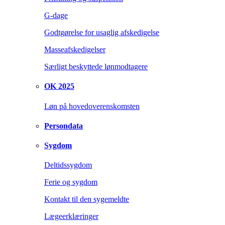
G-dage
Godtgørelse for usaglig afskedigelse
Masseafskedigelser
Særligt beskyttede lønmodtagere
OK 2025
Løn på hovedoverenskomsten
Persondata
Sygdom
Deltidssygdom
Ferie og sygdom
Kontakt til den sygemeldte
Lægeerklæringer