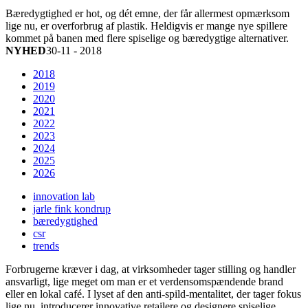
Bæredygtighed er hot, og dét emne, der får allermest opmærksom
lige nu, er overforbrug af plastik. Heldigvis er mange nye spillere
kommet på banen med flere spiselige og bæredygtige alternativer.
NYHED
30-11 - 2018
2018
2019
2020
2021
2022
2023
2024
2025
2026
innovation lab
jarle fink kondrup
bæredygtighed
csr
trends
Forbrugerne kræver i dag, at virksomheder tager stilling og handler
ansvarligt, lige meget om man er et verdensomspændende brand
eller en lokal café. I lyset af den anti-spild-mentalitet, der tager fokus
lige nu, introducerer innovative retailere og designere spiselige