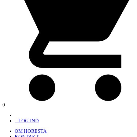
0
LOG IND
OM HORESTA
KONTAKT