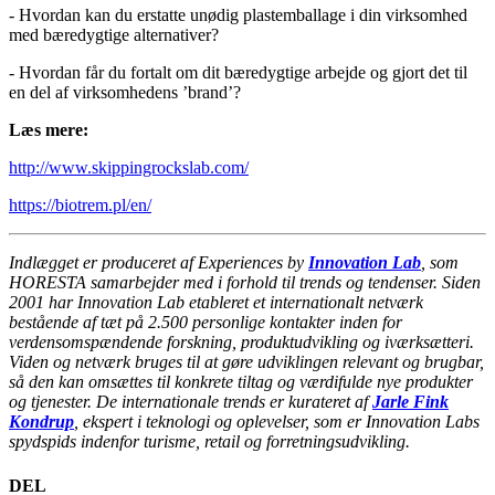
- Hvordan kan du erstatte unødig plastemballage i din virksomhed
med bæredygtige alternativer?
- Hvordan får du fortalt om dit bæredygtige arbejde og gjort det til
en del af virksomhedens ’brand’?
Læs mere:
http://www.skippingrockslab.com/
https://biotrem.pl/en/
Indlægget er produceret af Experiences by
Innovation Lab
, som
HORESTA samarbejder med i forhold til trends og tendenser. Siden
2001 har Innovation Lab etableret et internationalt netværk
bestående af tæt på 2.500 personlige kontakter inden for
verdensomspændende forskning, produktudvikling og iværksætteri.
Viden og netværk bruges til at gøre udviklingen relevant og brugbar,
så den kan omsættes til konkrete tiltag og værdifulde nye produkter
og tjenester. De internationale trends er kurateret af
Jarle Fink
Kondrup
, ekspert i teknologi og oplevelser, som er Innovation Labs
spydspids indenfor turisme, retail og forretningsudvikling.
DEL