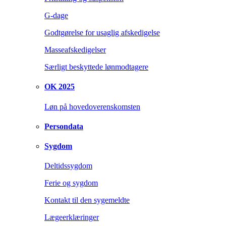
G-dage
Godtgørelse for usaglig afskedigelse
Masseafskedigelser
Særligt beskyttede lønmodtagere
OK 2025
Løn på hovedoverenskomsten
Persondata
Sygdom
Deltidssygdom
Ferie og sygdom
Kontakt til den sygemeldte
Lægeerklæringer