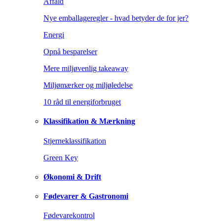
Affald
Nye emballageregler - hvad betyder de for jer?
Energi
Opnå besparelser
Mere miljøvenlig takeaway
Miljømærker og miljøledelse
10 råd til energiforbruget
Klassifikation & Mærkning
Stjerneklassifikation
Green Key
Økonomi & Drift
Fødevarer & Gastronomi
Fødevarekontrol