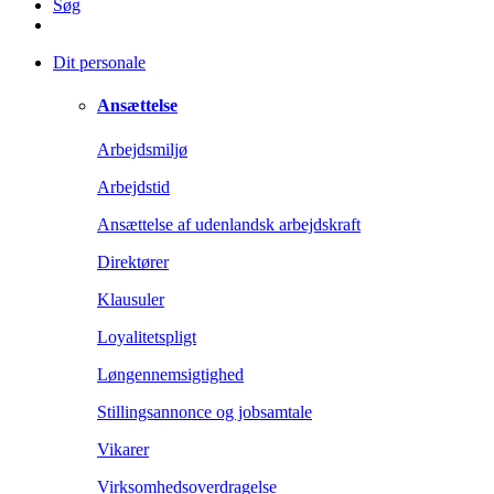
Søg
Dit personale
Ansættelse
Arbejdsmiljø
Arbejdstid
Ansættelse af udenlandsk arbejdskraft
Direktører
Klausuler
Loyalitetspligt
Løngennemsigtighed
Stillingsannonce og jobsamtale
Vikarer
Virksomhedsoverdragelse