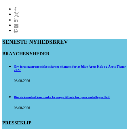
SENESTE NYHEDSBREV
BRANCHENYHEDER
Giv jeres gastronomiske stjerner chancen for at blive Årets Kok og Årets Tjener
2027
06-08-2026
Din virksomhed kan måske få penge tilbage for jeres emballageaffald
06-08-2026
PRESSEKLIP