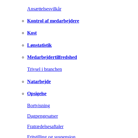
Ansættelsesvilkår
Kontrol af medarbejdere
Kost
Lønstatistik
Medarbejdertilfredshed
Trivsel i branchen
Natarbejde
Opsigelse
Bortvisning
Dagpengesatser
Fratrædelsesaftaler
Fritstilling og suspension