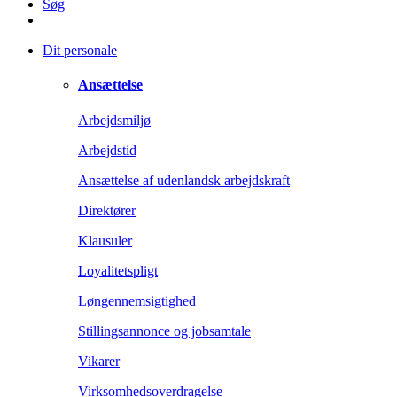
Søg
Dit personale
Ansættelse
Arbejdsmiljø
Arbejdstid
Ansættelse af udenlandsk arbejdskraft
Direktører
Klausuler
Loyalitetspligt
Løngennemsigtighed
Stillingsannonce og jobsamtale
Vikarer
Virksomhedsoverdragelse