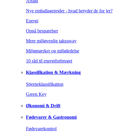
Affald
Nye emballageregler - hvad betyder de for jer?
Energi
Opnå besparelser
Mere miljøvenlig takeaway
Miljømærker og miljøledelse
10 råd til energiforbruget
Klassifikation & Mærkning
Stjerneklassifikation
Green Key
Økonomi & Drift
Fødevarer & Gastronomi
Fødevarekontrol