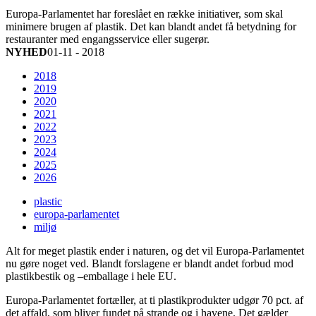
Europa-Parlamentet har foreslået en række initiativer, som skal
minimere brugen af plastik. Det kan blandt andet få betydning for
restauranter med engangsservice eller sugerør.
NYHED
01-11 - 2018
2018
2019
2020
2021
2022
2023
2024
2025
2026
plastic
europa-parlamentet
miljø
Alt for meget plastik ender i naturen, og det vil Europa-Parlamentet
nu gøre noget ved. Blandt forslagene er blandt andet forbud mod
plastikbestik og –emballage i hele EU.
Europa-Parlamentet fortæller, at ti plastikprodukter udgør 70 pct. af
det affald, som bliver fundet på strande og i havene. Det gælder