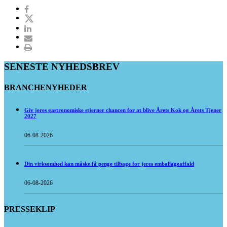
SENESTE NYHEDSBREV
BRANCHENYHEDER
Giv jeres gastronomiske stjerner chancen for at blive Årets Kok og Årets Tjener
2027
06-08-2026
Din virksomhed kan måske få penge tilbage for jeres emballageaffald
06-08-2026
PRESSEKLIP