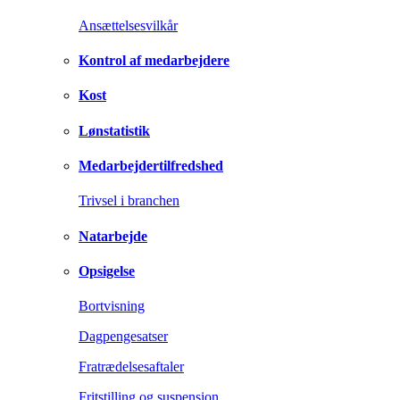
Ansættelsesvilkår
Kontrol af medarbejdere
Kost
Lønstatistik
Medarbejdertilfredshed
Trivsel i branchen
Natarbejde
Opsigelse
Bortvisning
Dagpengesatser
Fratrædelsesaftaler
Fritstilling og suspension