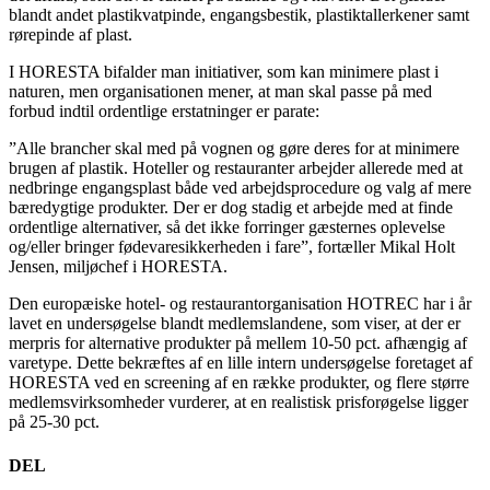
blandt andet plastikvatpinde, engangsbestik, plastiktallerkener samt
rørepinde af plast.
I HORESTA bifalder man initiativer, som kan minimere plast i
naturen, men organisationen mener, at man skal passe på med
forbud indtil ordentlige erstatninger er parate:
”Alle brancher skal med på vognen og gøre deres for at minimere
brugen af plastik. Hoteller og restauranter arbejder allerede med at
nedbringe engangsplast både ved arbejdsprocedure og valg af mere
bæredygtige produkter. Der er dog stadig et arbejde med at finde
ordentlige alternativer, så det ikke forringer gæsternes oplevelse
og/eller bringer fødevaresikkerheden i fare”, fortæller Mikal Holt
Jensen, miljøchef i HORESTA.
Den europæiske hotel- og restaurantorganisation HOTREC har i år
lavet en undersøgelse blandt medlemslandene, som viser, at der er
merpris for alternative produkter på mellem 10-50 pct. afhængig af
varetype. Dette bekræftes af en lille intern undersøgelse foretaget af
HORESTA ved en screening af en række produkter, og flere større
medlemsvirksomheder vurderer, at en realistisk prisforøgelse ligger
på 25-30 pct.
DEL