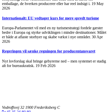
emballage, de hverken producerer eller har reel indsigt i.
19 May
2026
Internationalt: EU vedtager kurs for mere spredt turisme
Europa-Parlamentet vil med en ny turismestrategi fordele gæster
bedre i Europa og styrke udviklingen i mindre destinationer. Målet
er både at aflaste storbyer og skabe vækst i nye områder.
30 Apr
2026
Regeringen vil sænke regningen for producentansvaret
Nyt lovforslag skal bringe gebyrerne ned – men systemet er stadig
alt for bureaukratisk.
19 Feb 2026
Vodroffsvej 32 1900 Frederiksberg C
+45 35 24 80 80