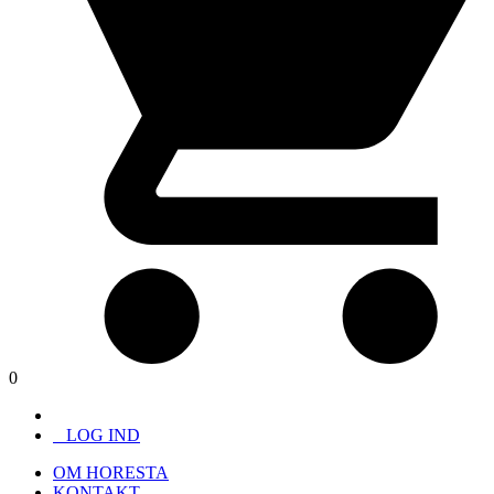
0
LOG IND
OM HORESTA
KONTAKT