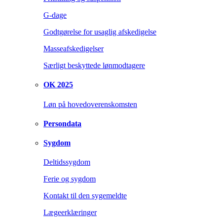
G-dage
Godtgørelse for usaglig afskedigelse
Masseafskedigelser
Særligt beskyttede lønmodtagere
OK 2025
Løn på hovedoverenskomsten
Persondata
Sygdom
Deltidssygdom
Ferie og sygdom
Kontakt til den sygemeldte
Lægeerklæringer