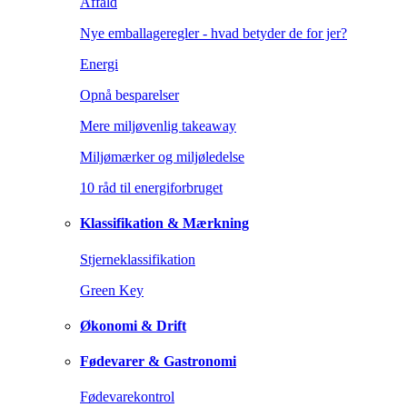
Affald
Nye emballageregler - hvad betyder de for jer?
Energi
Opnå besparelser
Mere miljøvenlig takeaway
Miljømærker og miljøledelse
10 råd til energiforbruget
Klassifikation & Mærkning
Stjerneklassifikation
Green Key
Økonomi & Drift
Fødevarer & Gastronomi
Fødevarekontrol