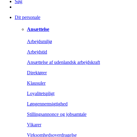
Søg
Dit personale
Ansættelse
Arbejdsmiljø
Arbejdstid
Ansættelse af udenlandsk arbejdskraft
Direktører
Klausuler
Loyalitetspligt
Løngennemsigtighed
Stillingsannonce og jobsamtale
Vikarer
Virksomhedsoverdragelse