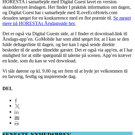
HORESTA i samarbejde med Digital Guest lavet en version
skræddersyet årsdagen. Her finder I praktisk information om dagen,
og Digital Guest har i samarbejde med ILoveEcoHotels.com
desuden sørget for en konkurrence med en flot præmie til.
Se meget
mere på HORESTAs Årsdagsside her.
Det er også via Digital Guests side, at I finder et download-link til
Årsdags-app’en. GoMobile har som altid sørget for, at I kan se den
fulde deltagerliste til dagen, og her kan I også sende direkte
beskeder til de andre tilmeldte gæster. Det er også via app'en, at I har
mulighed for at stille spørgsmål til talerne på scenen. App’en kræver
en kode, som du kan se ved download.
Vi slår dørene op kl. 9.00 og ser frem til at byde jer velkommen til
en farverig, festlig og inspirerende dag.
DEL
SENESTE NYHEDSBREV