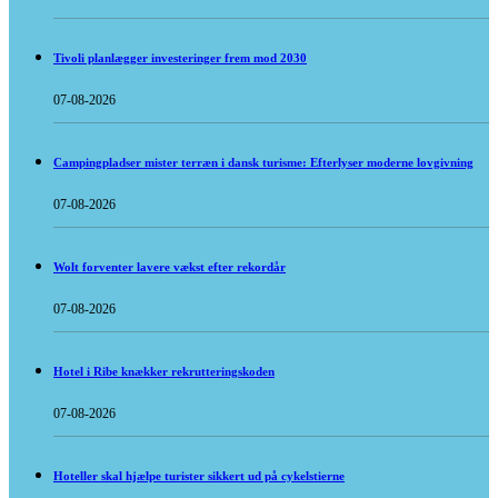
Tivoli planlægger investeringer frem mod 2030
07-08-2026
Campingpladser mister terræn i dansk turisme: Efterlyser moderne lovgivning
07-08-2026
Wolt forventer lavere vækst efter rekordår
07-08-2026
Hotel i Ribe knækker rekrutteringskoden
07-08-2026
Hoteller skal hjælpe turister sikkert ud på cykelstierne