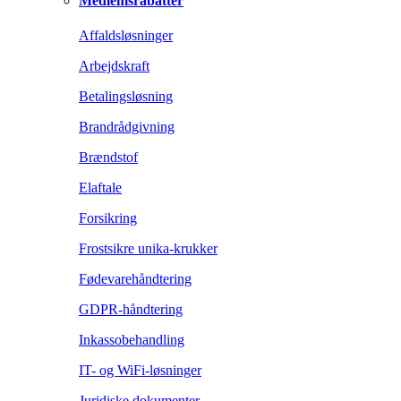
Medlemsrabatter
Affaldsløsninger
Arbejdskraft
Betalingsløsning
Brandrådgivning
Brændstof
Elaftale
Forsikring
Frostsikre unika-krukker
Fødevarehåndtering
GDPR-håndtering
Inkassobehandling
IT- og WiFi-løsninger
Juridiske dokumenter