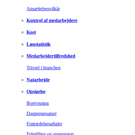
Ansættelsesvilkår
Kontrol af medarbejdere
Kost
Lønstatistik
Medarbejdertilfredshed
Trivsel i branchen
Natarbejde
Opsigelse
Bortvisning
Dagpengesatser
Fratrædelsesaftaler
Fritstilling og suspension