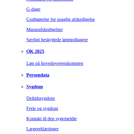
G-dage
Godtgørelse for usaglig afskedigelse
Masseafskedigelser
Særligt beskyttede lønmodtagere
OK 2025
Løn på hovedoverenskomsten
Persondata
Sygdom
Deltidssygdom
Ferie og sygdom
Kontakt til den sygemeldte
Lægeerklæringer