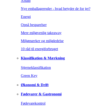
Affald
Nye emballageregler - hvad betyder de for jer?
Energi
Opnå besparelser
Mere miljøvenlig takeaway
Miljømærker og miljøledelse
10 råd til energiforbruget
Klassifikation & Mærkning
Stjerneklassifikation
Green Key
Økonomi & Drift
Fødevarer & Gastronomi
Fødevarekontrol