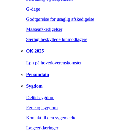
G-dage
Godtgørelse for usaglig afskedigelse
Masseafskedigelser
Særligt beskyttede lønmodtagere
OK 2025
Løn på hovedoverenskomsten
Persondata
Sygdom
Deltidssygdom
Ferie og sygdom
Kontakt til den sygemeldte
Lægeerklæringer