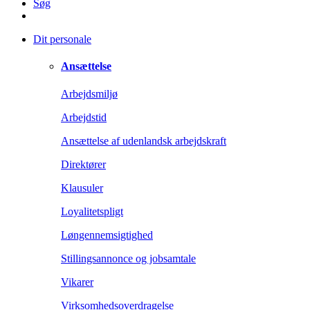
Søg
Dit personale
Ansættelse
Arbejdsmiljø
Arbejdstid
Ansættelse af udenlandsk arbejdskraft
Direktører
Klausuler
Loyalitetspligt
Løngennemsigtighed
Stillingsannonce og jobsamtale
Vikarer
Virksomhedsoverdragelse