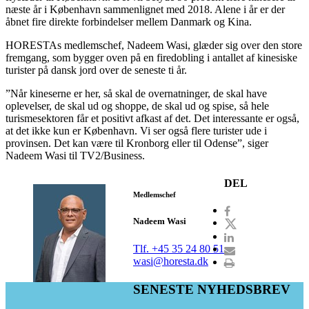
næste år i København sammenlignet med 2018. Alene i år er der
åbnet fire direkte forbindelser mellem Danmark og Kina.
HORESTAs medlemschef, Nadeem Wasi, glæder sig over den store
fremgang, som bygger oven på en firedobling i antallet af kinesiske
turister på dansk jord over de seneste ti år.
”Når kineserne er her, så skal de overnatninger, de skal have
oplevelser, de skal ud og shoppe, de skal ud og spise, så hele
turismesektoren får et positivt afkast af det. Det interessante er også,
at det ikke kun er København. Vi ser også flere turister ude i
provinsen. Det kan være til Kronborg eller til Odense”, siger
Nadeem Wasi til TV2/Business.
DEL
Medlemschef
Nadeem Wasi
Tlf. +45 35 24 80 51
wasi@horesta.dk
SENESTE NYHEDSBREV