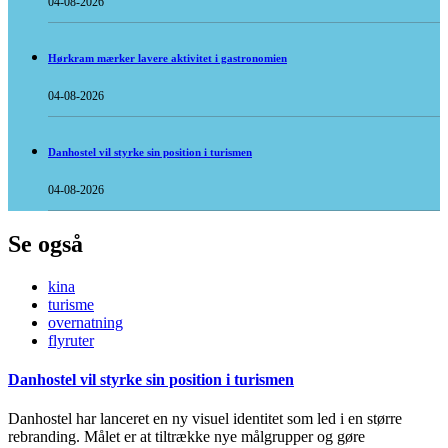
04-08-2026
Hørkram mærker lavere aktivitet i gastronomien
04-08-2026
Danhostel vil styrke sin position i turismen
04-08-2026
Se også
kina
turisme
overnatning
flyruter
Danhostel vil styrke sin position i turismen
Danhostel har lanceret en ny visuel identitet som led i en større
rebranding. Målet er at tiltrække nye målgrupper og gøre