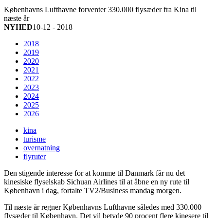
Københavns Lufthavne forventer 330.000 flysæder fra Kina til
næste år
NYHED
10-12 - 2018
2018
2019
2020
2021
2022
2023
2024
2025
2026
kina
turisme
overnatning
flyruter
Den stigende interesse for at komme til Danmark får nu det
kinesiske flyselskab Sichuan Airlines til at åbne en ny rute til
København i dag, fortalte TV2/Business mandag morgen.
Til næste år regner Københavns Lufthavne således med 330.000
flysæder til København. Det vil betyde 90 procent flere kinesere til