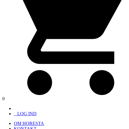
0
LOG IND
OM HORESTA
KONTAKT