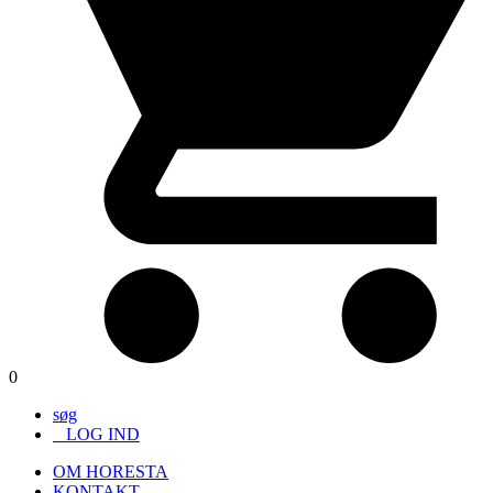
0
søg
LOG IND
OM HORESTA
KONTAKT