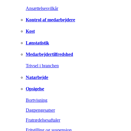
Ansættelsesvilkår
Kontrol af medarbejdere
Kost
Lønstatistik
Medarbejdertilfredshed
Trivsel i branchen
Natarbejde
Opsigelse
Bortvisning
Dagpengesatser
Fratrædelsesaftaler
Fritstilling og suspension