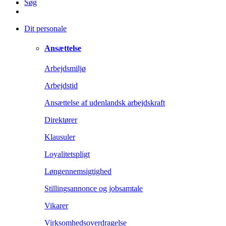
Søg
Dit personale
Ansættelse
Arbejdsmiljø
Arbejdstid
Ansættelse af udenlandsk arbejdskraft
Direktører
Klausuler
Loyalitetspligt
Løngennemsigtighed
Stillingsannonce og jobsamtale
Vikarer
Virksomhedsoverdragelse