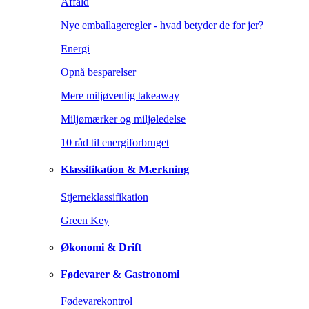
Affald
Nye emballageregler - hvad betyder de for jer?
Energi
Opnå besparelser
Mere miljøvenlig takeaway
Miljømærker og miljøledelse
10 råd til energiforbruget
Klassifikation & Mærkning
Stjerneklassifikation
Green Key
Økonomi & Drift
Fødevarer & Gastronomi
Fødevarekontrol