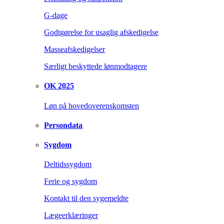
G-dage
Godtgørelse for usaglig afskedigelse
Masseafskedigelser
Særligt beskyttede lønmodtagere
OK 2025
Løn på hovedoverenskomsten
Persondata
Sygdom
Deltidssygdom
Ferie og sygdom
Kontakt til den sygemeldte
Lægeerklæringer