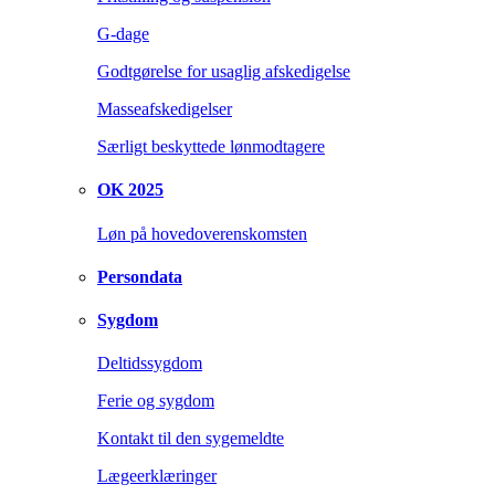
G-dage
Godtgørelse for usaglig afskedigelse
Masseafskedigelser
Særligt beskyttede lønmodtagere
OK 2025
Løn på hovedoverenskomsten
Persondata
Sygdom
Deltidssygdom
Ferie og sygdom
Kontakt til den sygemeldte
Lægeerklæringer