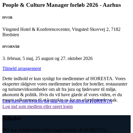
People & Culture Manager forløb 2026 - Aarhus
HVOR
Vingsted Hotel & Konferencecenter, Vingsted Skovvej 2, 7182
Bredsten
HVORNÅR
3. februar, 5 maj, 25 august og 27. oktober 2026
Tilmeld arrangement
Dette indhold er kun synligt for medlemmer af HORESTA. Vores
eksperter rådgiver vores medlemmer inden for hoteller, restauranter
og turismevirksomheder om alt fra jura og fødevarer til miljø,
økonomi & politik. Hvis du vil have glæde af vores viden, er du
meget velkommen til at kontakte os for en uforpligtende snak.
Læs mere om hvorfor du skal være medlem af HORESTA
Log ind som medlem eller opret login
Billeder
Der kan lejlighedsvis blive taget billeder til HORESTAs