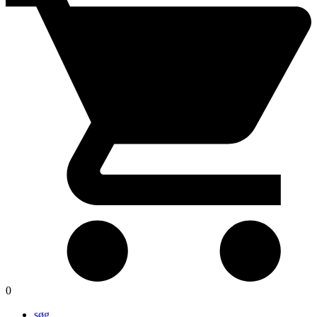
0
søg