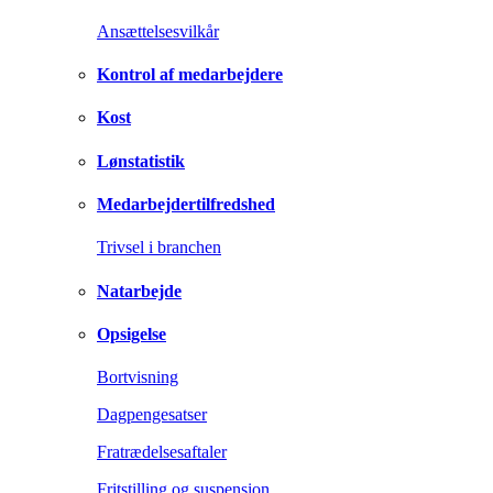
Ansættelsesvilkår
Kontrol af medarbejdere
Kost
Lønstatistik
Medarbejdertilfredshed
Trivsel i branchen
Natarbejde
Opsigelse
Bortvisning
Dagpengesatser
Fratrædelsesaftaler
Fritstilling og suspension