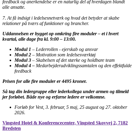
feedback og anerkendelse er en naturlig del af hverdagen blandt
alle ansatte.
7. At få indsigt i ledelsesnetværk og hvad det betyder at skabe
relationer på tværs af funktioner og brancher.
Uddannelsen er bygget op omkring fire moduler – et i hvert
kvartal, alle dage fra kl. 9:00 – 13:00.
Modul
1
– Lederrollen - ejerskab og ansvar
Modul 2
– Motivation som ledelsesværktøj
Modul 3
– Skabelsen af det stærke og holdbare team
Modul 4 –
Medarbejderudviklingssamtalen og den effektfulde
feedback
Prisen for alle fire moduler er 4495 kroner.
Så tag din ledergruppe eller lederkollega under armen og tilmeld
jer forløbet. Både nye og erfarne ledere er velkomne.
Forløb for Vest, 3. februar, 5 maj, 25 august og 27. oktober
2026.
Vingsted Hotel & Konferencecenter, Vingsted Skovvej 2, 7182
Bredsten