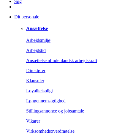
Søg
Dit personale
Ansættelse
Arbejdsmiljø
Arbejdstid
Ansættelse af udenlandsk arbejdskraft
Direktører
Klausuler
Loyalitetspligt
Løngennemsigtighed
Stillingsannonce og jobsamtale
Vikarer
Virksomhedsoverdragelse