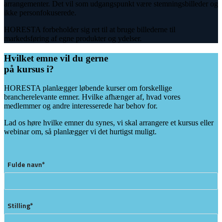
arrangementer. Det vil som udgangspunkt være stemningsbilleder og
ikke personfokuserede.
HORESTA forbeholder sig ret til at bruge billederne til
markedsføring af egne produkter og ydelser.
Hvilket emne vil du gerne
på kursus i?
HORESTA planlægger løbende kurser om forskellige
brancherelevante emner. Hvilke afhænger af, hvad vores
medlemmer og andre interesserede har behov for.
Lad os høre hvilke emner du synes, vi skal arrangere et kursus eller
webinar om, så planlægger vi det hurtigst muligt.
Fulde navn*
Stilling*