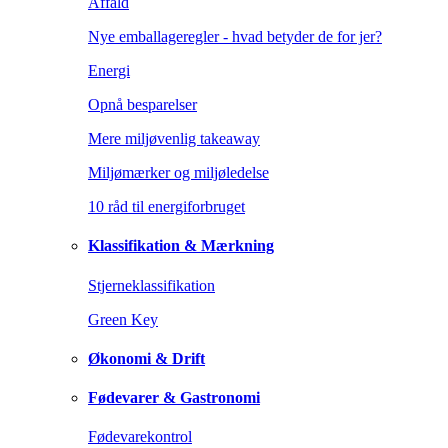
Affald
Nye emballageregler - hvad betyder de for jer?
Energi
Opnå besparelser
Mere miljøvenlig takeaway
Miljømærker og miljøledelse
10 råd til energiforbruget
Klassifikation & Mærkning
Stjerneklassifikation
Green Key
Økonomi & Drift
Fødevarer & Gastronomi
Fødevarekontrol