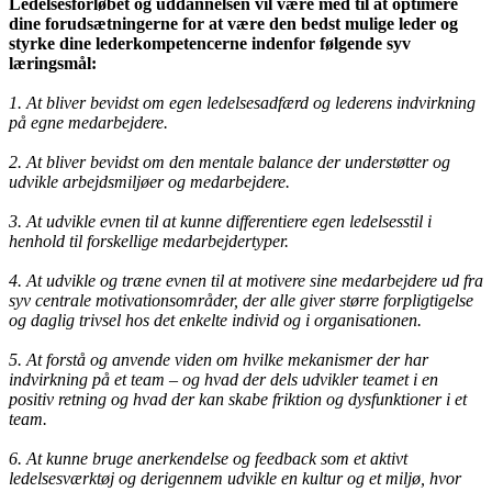
Ledelsesforløbet og uddannelsen vil være med til at optimere
dine forudsætningerne for at være den bedst mulige leder og
styrke dine lederkompetencerne indenfor følgende syv
læringsmål:
1. At bliver bevidst om egen ledelsesadfærd og lederens indvirkning
på egne medarbejdere.
2. At bliver bevidst om den mentale balance der understøtter og
udvikle arbejdsmiljøer og medarbejdere.
3. At udvikle evnen til at kunne differentiere egen ledelsesstil i
henhold til forskellige medarbejdertyper.
4. At udvikle og træne evnen til at motivere sine medarbejdere ud fra
syv centrale motivationsområder, der alle giver større forpligtigelse
og daglig trivsel hos det enkelte individ og i organisationen.
5. At forstå og anvende viden om hvilke mekanismer der har
indvirkning på et team – og hvad der dels udvikler teamet i en
positiv retning og hvad der kan skabe friktion og dysfunktioner i et
team.
6. At kunne bruge anerkendelse og feedback som et aktivt
ledelsesværktøj og derigennem udvikle en kultur og et miljø, hvor