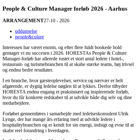
People & Culture Manager forløb 2026 - Aarhus
ARRANGEMENT
27-10 - 2026
uddannelse
people&culure
Interessen har været enorm, og efter flere fuldt bookede hold
gentager vi nu succesen i 2026. HORESTAs People & Culture
Manager-forløb har allerede rustet et stort antal ledere i hotel-,
restaurant- og turismebranchen til at skabe stærke teams, høj trivsel
og endnu bedre resultater.
I en branche, hvor gæsteoplevelser, service og nærvær er helt
afgørende, er dygtig ledelse nøglen til at lykkes. Derfor tilbyder
HORESTA endnu engang et praksisnært og inspirerende forløb,
hvor du får konkrete redskaber til at udvikle både dig selv og dine
medarbejdere.
Forløbet gennemføres i samarbejde med ledelseskonsulent Ulrik
Lynge, der har mange års erfaring med at udvikle ledere i
hospitalitybranchen og er kendt for sin energi, indsigt og evne til at
skabe reel forandring i hverdagen.