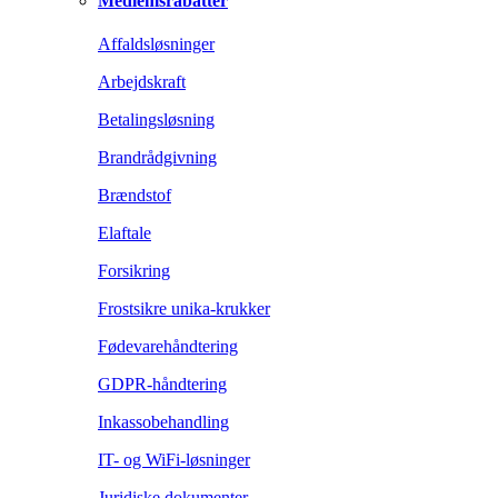
Medlemsrabatter
Affaldsløsninger
Arbejdskraft
Betalingsløsning
Brandrådgivning
Brændstof
Elaftale
Forsikring
Frostsikre unika-krukker
Fødevarehåndtering
GDPR-håndtering
Inkassobehandling
IT- og WiFi-løsninger
Juridiske dokumenter