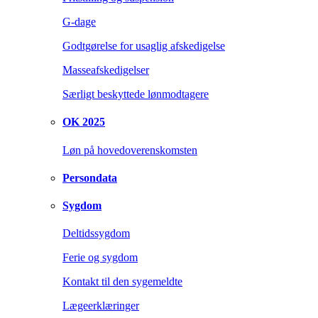
G-dage
Godtgørelse for usaglig afskedigelse
Masseafskedigelser
Særligt beskyttede lønmodtagere
OK 2025
Løn på hovedoverenskomsten
Persondata
Sygdom
Deltidssygdom
Ferie og sygdom
Kontakt til den sygemeldte
Lægeerklæringer