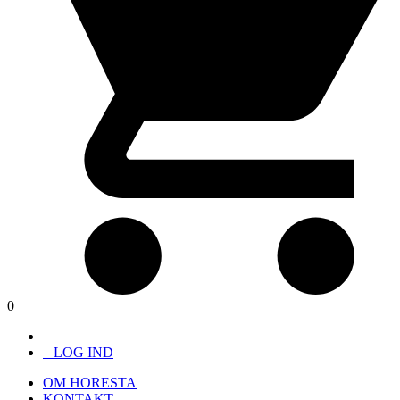
0
LOG IND
OM HORESTA
KONTAKT