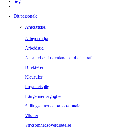
Søg
Dit personale
Ansættelse
Arbejdsmiljø
Arbejdstid
Ansættelse af udenlandsk arbejdskraft
Direktører
Klausuler
Loyalitetspligt
Løngennemsigtighed
Stillingsannonce og jobsamtale
Vikarer
Virksomhedsoverdragelse