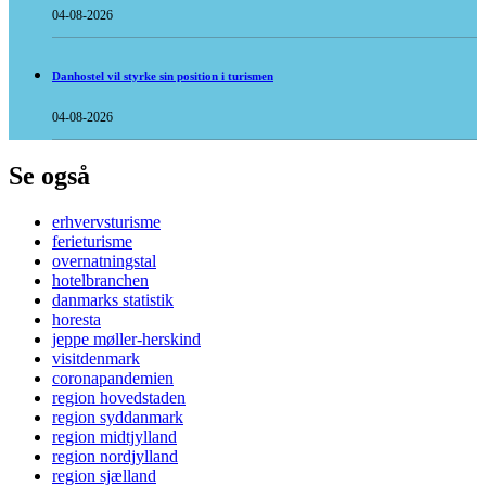
04-08-2026
Danhostel vil styrke sin position i turismen
04-08-2026
Se også
erhvervsturisme
ferieturisme
overnatningstal
hotelbranchen
danmarks statistik
horesta
jeppe møller-herskind
visitdenmark
coronapandemien
region hovedstaden
region syddanmark
region midtjylland
region nordjylland
region sjælland