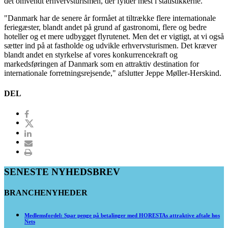
det omvendt erhvervsturismen, der fylder mest i statistikkerne.
"Danmark har de senere år formået at tiltrække flere internationale
feriegæster, blandt andet på grund af gastronomi, flere og bedre
hoteller og et mere udbygget flyrutenet. Men det er vigtigt, at vi også
sætter ind på at fastholde og udvikle erhvervsturismen. Det kræver
blandt andet en styrkelse af vores konkurrencekraft og
markedsføringen af Danmark som en attraktiv destination for
internationale forretningsrejsende," afslutter Jeppe Møller-Herskind.
DEL
SENESTE NYHEDSBREV
BRANCHENYHEDER
Medlemsfordel: Spar penge på betalinger med HORESTAs attraktive aftale hos
Nets