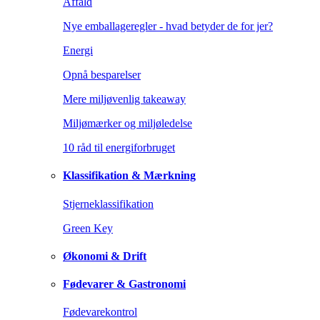
Affald
Nye emballageregler - hvad betyder de for jer?
Energi
Opnå besparelser
Mere miljøvenlig takeaway
Miljømærker og miljøledelse
10 råd til energiforbruget
Klassifikation & Mærkning
Stjerneklassifikation
Green Key
Økonomi & Drift
Fødevarer & Gastronomi
Fødevarekontrol