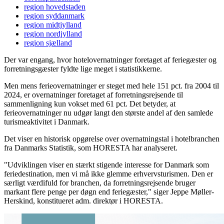
region hovedstaden
region syddanmark
region midtjylland
region nordjylland
region sjælland
Der var engang, hvor hotelovernatninger foretaget af feriegæster og
forretningsgæster fyldte lige meget i statistikkerne.
Men mens ferieovernatninger er steget med hele 151 pct. fra 2004 til
2024, er overnatninger foretaget af forretningsrejsende til
sammenligning kun vokset med 61 pct. Det betyder, at
ferieovernatninger nu udgør langt den største andel af den samlede
turismeaktivitet i Danmark.
Det viser en historisk opgørelse over overnatningstal i hotelbranchen
fra Danmarks Statistik, som HORESTA har analyseret.
"Udviklingen viser en stærkt stigende interesse for Danmark som
feriedestination, men vi må ikke glemme erhvervsturismen. Den er
særligt værdifuld for branchen, da forretningsrejsende bruger
markant flere penge per døgn end feriegæster," siger Jeppe Møller-
Herskind, konstitueret adm. direktør i HORESTA.