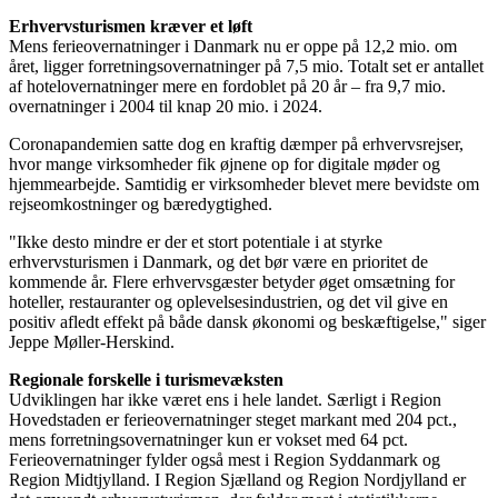
Erhvervsturismen kræver et løft
Mens ferieovernatninger i Danmark nu er oppe på 12,2 mio. om
året, ligger forretningsovernatninger på 7,5 mio. Totalt set er antallet
af hotelovernatninger mere en fordoblet på 20 år – fra 9,7 mio.
overnatninger i 2004 til knap 20 mio. i 2024.
Coronapandemien satte dog en kraftig dæmper på erhvervsrejser,
hvor mange virksomheder fik øjnene op for digitale møder og
hjemmearbejde. Samtidig er virksomheder blevet mere bevidste om
rejseomkostninger og bæredygtighed.
"Ikke desto mindre er der et stort potentiale i at styrke
erhvervsturismen i Danmark, og det bør være en prioritet de
kommende år. Flere erhvervsgæster betyder øget omsætning for
hoteller, restauranter og oplevelsesindustrien, og det vil give en
positiv afledt effekt på både dansk økonomi og beskæftigelse," siger
Jeppe Møller-Herskind.
Regionale forskelle i turismevæksten
Udviklingen har ikke været ens i hele landet. Særligt i Region
Hovedstaden er ferieovernatninger steget markant med 204 pct.,
mens forretningsovernatninger kun er vokset med 64 pct.
Ferieovernatninger fylder også mest i Region Syddanmark og
Region Midtjylland. I Region Sjælland og Region Nordjylland er