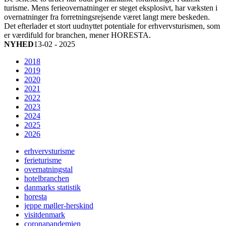
turisme. Mens ferieovernatninger er steget eksplosivt, har væksten i
overnatninger fra forretningsrejsende været langt mere beskeden.
Det efterlader et stort uudnyttet potentiale for erhvervsturismen, som
er værdifuld for branchen, mener HORESTA.
NYHED
13-02 - 2025
2018
2019
2020
2021
2022
2023
2024
2025
2026
erhvervsturisme
ferieturisme
overnatningstal
hotelbranchen
danmarks statistik
horesta
jeppe møller-herskind
visitdenmark
coronapandemien