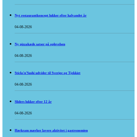
Nyt restaurantkoncept lukker efter halvandet år
04-08-2026
Ny pizzakæde satser på oplevelsen
04-08-2026
Sticks'n'Sushi udvider til Sverige og Tjekkiet
04-08-2026
Sliders lukker efter 12 år
04-08-2026
Hørkram mærker lavere aktivitet i gastronomien