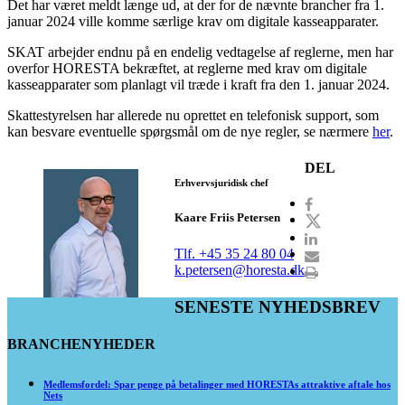
Det har været meldt længe ud, at der for de nævnte brancher fra 1.
januar 2024 ville komme særlige krav om digitale kasseapparater.
SKAT arbejder endnu på en endelig vedtagelse af reglerne, men har
overfor HORESTA bekræftet, at reglerne med krav om digitale
kasseapparater som planlagt vil træde i kraft fra den 1. januar 2024.
Skattestyrelsen har allerede nu oprettet en telefonisk support, som
kan besvare eventuelle spørgsmål om de nye regler, se nærmere
her
.
DEL
Erhvervsjuridisk chef
Kaare Friis Petersen
Tlf. +45 35 24 80 04
k.petersen@horesta.dk
SENESTE NYHEDSBREV
BRANCHENYHEDER
Medlemsfordel: Spar penge på betalinger med HORESTAs attraktive aftale hos
Nets