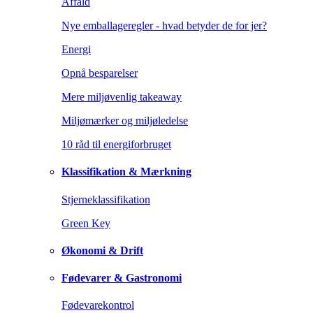
Affald
Nye emballageregler - hvad betyder de for jer?
Energi
Opnå besparelser
Mere miljøvenlig takeaway
Miljømærker og miljøledelse
10 råd til energiforbruget
Klassifikation & Mærkning
Stjerneklassifikation
Green Key
Økonomi & Drift
Fødevarer & Gastronomi
Fødevarekontrol