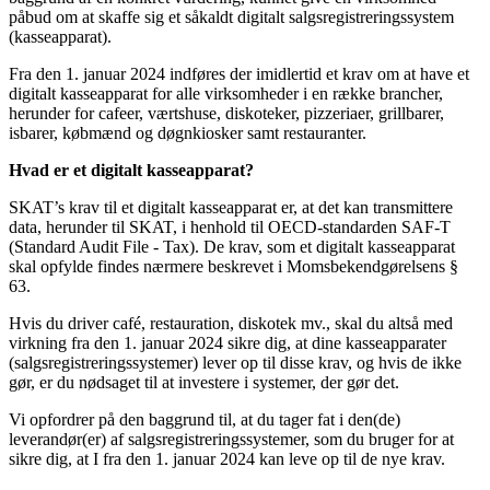
påbud om at skaffe sig et såkaldt digitalt salgsregistreringssystem
(kasseapparat).
Fra den 1. januar 2024 indføres der imidlertid et krav om at have et
digitalt kasseapparat for alle virksomheder i en række brancher,
herunder for cafeer, værtshuse, diskoteker, pizzeriaer, grillbarer,
isbarer, købmænd og døgnkiosker samt restauranter.
Hvad er et digitalt kasseapparat?
SKAT’s krav til et digitalt kasseapparat er, at det kan transmittere
data, herunder til SKAT, i henhold til OECD-standarden SAF-T
(Standard Audit File - Tax). De krav, som et digitalt kasseapparat
skal opfylde findes nærmere beskrevet i Momsbekendgørelsens §
63.
Hvis du driver café, restauration, diskotek mv., skal du altså med
virkning fra den 1. januar 2024 sikre dig, at dine kasseapparater
(salgsregistreringssystemer) lever op til disse krav, og hvis de ikke
gør, er du nødsaget til at investere i systemer, der gør det.
Vi opfordrer på den baggrund til, at du tager fat i den(de)
leverandør(er) af salgsregistreringssystemer, som du bruger for at
sikre dig, at I fra den 1. januar 2024 kan leve op til de nye krav.