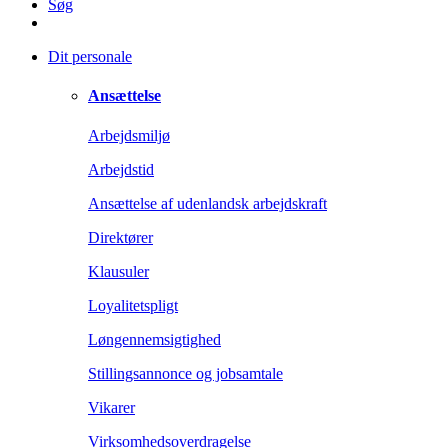
Søg
Dit personale
Ansættelse
Arbejdsmiljø
Arbejdstid
Ansættelse af udenlandsk arbejdskraft
Direktører
Klausuler
Loyalitetspligt
Løngennemsigtighed
Stillingsannonce og jobsamtale
Vikarer
Virksomhedsoverdragelse