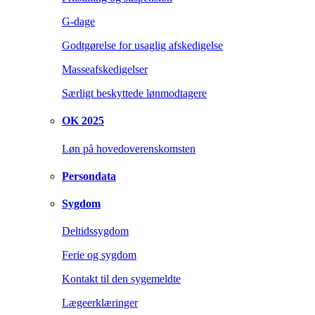
G-dage
Godtgørelse for usaglig afskedigelse
Masseafskedigelser
Særligt beskyttede lønmodtagere
OK 2025
Løn på hovedoverenskomsten
Persondata
Sygdom
Deltidssygdom
Ferie og sygdom
Kontakt til den sygemeldte
Lægeerklæringer