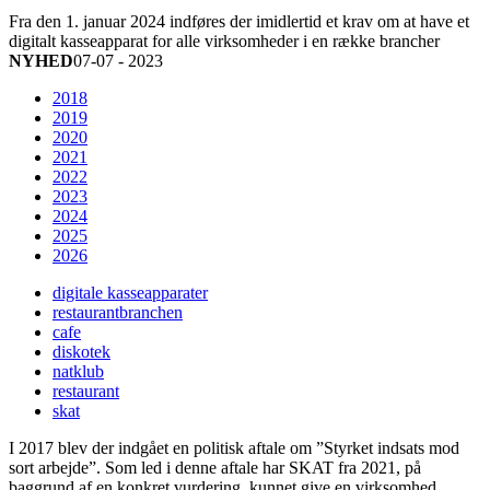
Fra den 1. januar 2024 indføres der imidlertid et krav om at have et
digitalt kasseapparat for alle virksomheder i en række brancher
NYHED
07-07 - 2023
2018
2019
2020
2021
2022
2023
2024
2025
2026
digitale kasseapparater
restaurantbranchen
cafe
diskotek
natklub
restaurant
skat
I 2017 blev der indgået en politisk aftale om ”Styrket indsats mod
sort arbejde”. Som led i denne aftale har SKAT fra 2021, på
baggrund af en konkret vurdering, kunnet give en virksomhed