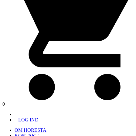
0
LOG IND
OM HORESTA
KONTAKT